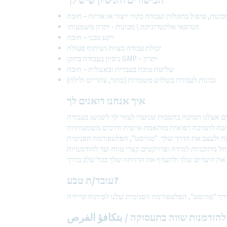
כונות, טיפול בתקלות ועבודה בקווי ייצור או אריזה – חובה
הנדסאי אלקטרוניקה \ מכונות - יתרון משמעותי
רקע טכני – חובה
יכולת עבודה בצוות ושיתוף פעולה
ניסיון בעבודה בתקן GMP – יתרון
שליטה טובה בעברית ובאנגלית – חובה
נכונות לעבודה בשלוש משמרות (בוקר, צהריים ולילה)
איך אנחנו דואגים לך
ם אצלנו תמיכה בהטבות שנועדו לעזור לך לשגשג בעבודה
 גישה לתמיכה רפואית מותאמת אישית ודרכים משמעותיות
תח ולעצב את הדרך שלך. "טוויסט", הפלטפורמה הפנימית
ל מתוכניות למידה ופרויקטים קצרי טווח ועד להזדמנויות
עובד/ת טבע?
להזדמנות שווה בתעסוקה / بتكافؤ الفرص