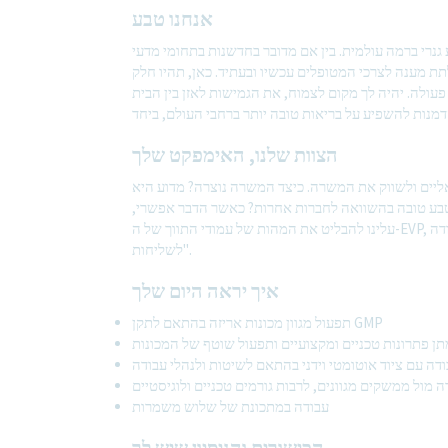
אנחנו טבע
נרי ברמה עולמית. בין אם מדובר בחדשנות בתחומי מדעי
תת מענה לצרכי המטופלים עכשיו ובעתיד. כאן, תהיו חלק
ולה. יהיה לך מקום לצמוח, את הגמישות לאזן בין הבית
הצוות שלנו, האימפקט שלך
ליים ולשווק את המשרה. כיצד המשרה נוצרה? מדוע היא
טבע טובה בהשוואה לחברות אחרות? כאשר הדבר אפשרי,
עלינו להבליט את המהות של עמודי התווך של ה-EVP, לדוג' "אכפת לנו", "כולנו באותה סירה", ו"אנו הופכים את העבודה
לשליחות".
איך יראה היום שלך
תפעול מגוון מכונות אריזה בהתאם לתקן GMP
תן פתרונות טכניים ומקצועיים ותפעול שוטף של המכונות
דה עם ציוד אוטומטי וידני בהתאם לשיטות ולנהלי עבודה
ה מול ממשקים מגוונים, לרבות גורמים טכניים ולוגיסטיים
עבודה במתכונת של שלוש משמרות
הכישורים והניסיון שיש לך