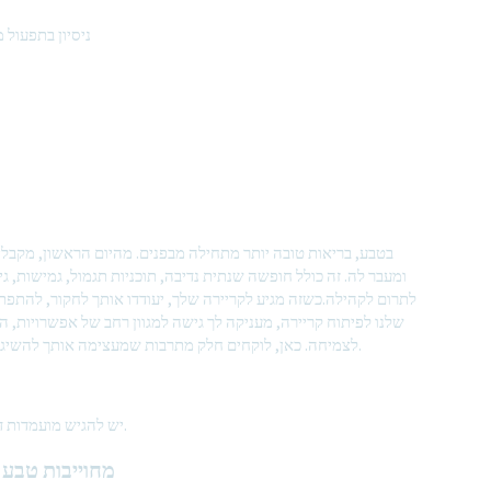
ניסיון בתפעול מ
בטבע, בריאות טובה יותר מתחילה מבפנים. מהיום הראשון, מקבלי
ומעבר לה. זה כולל חופשה שנתית נדיבה, תוכניות תגמול, גמישות,
לתרום לקהילה.כשזה מגיע לקריירה שלך, יעודדו אותך לחקור, להתפ
שלנו לפיתוח קריירה, מעניקה לך גישה למגוון רחב של אפשרויות, הח
לצמיחה. כאן, לוקחים חלק מתרבות שמעצימה אותך להשיג את היעדים שלך ולתעדף את הרווחה שלך בכל שלב בדרך.
יש להגיש מועמדות דרך "טוויסט", הפלטפורמה הפנימית שלנו לפיתוח קריירה.
מחוייבות טבע 