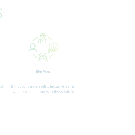
s
Be You
hat
Bring your genuine self to inclusive teams,
where your unique perspective is valued