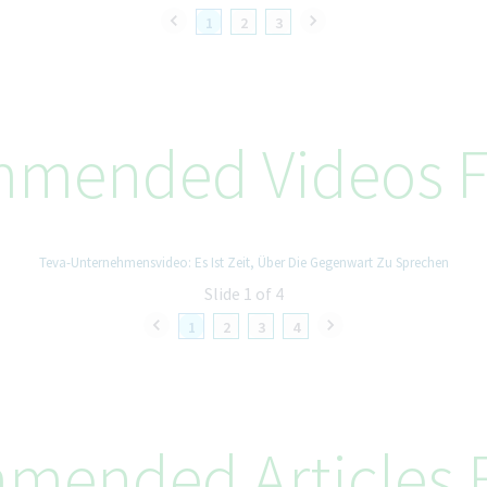
1
2
3
mended Videos F
Teva-Unternehmensvideo: Es Ist Zeit, Über Die Gegenwart Zu Sprechen
Slide 1 of 4
1
2
3
4
mended Articles F