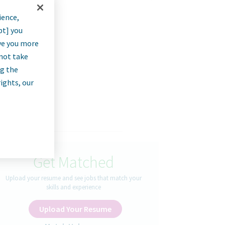
ience,
pt] you
rve you more
nnot take
ng the
rights, our
Get Matched
Upload your resume and see jobs that match your
skills and experience
Upload Your Resume