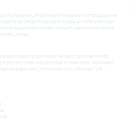
אנחנו טבע, חברת ביו-פרמצבטית חדשנית ומובילה, המתבססת על מנוע ג
המוח והאימונולוגיה או אספקת תרופות באיכות גבוהה, אנו מחויבים ל
מתרבות מכילה השואפת למצוינות, המעריכה חשיבה רעננה ושיתופי פע
לעבודה, ואת ההזדמנות להשפיע על בריאות טובה יותר ברחבי העולם, ביחד.
בחלק זה אנו מנסים למשוך את תשומת הלב של מועמדים פוטנציא
כדאית? מהם תחומי האחריות המרכזיים? מדוע המשרה הזו בחברת 
מ
עבו
עבוד