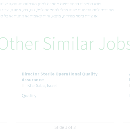
טבע תעשיות פרמצבטיות מחויבת למתן הזדמנות תעסוקה שווה 
מחויבים לתת הזדמנות שווה מבלי להתייחס לגיל, גזע, דת, אמונה, צבע עור
או צורת ביטוי מגדרית, מוצא, זהות לאומית או אתנית או כל סטאטוס חוקי אחר הזכאי להגנה תחת החוקים החלים עלינו.
Other Similar Job
Director Sterile Operational Quality
Assurance
Kfar Saba, Israel
Quality
Slide 1 of 3