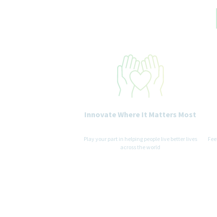
Innovate Where It Matters Most
Play your part in helping people live better lives
Fee
across the world