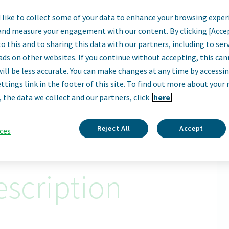
like to collect some of your data to enhance your browsing exper
מפעיל/ה קווי אריזה
and measure your engagement with our content. By clicking [Acce
o this and to sharing this data with our partners, including to se
ads on other websites. If you continue without accepting, this ca
Kfar Saba, Israel
will be less accurate. You can make changes at any time by accessi
ttings link in the footer of this site. To find out more about your 
Apply Now
, the data we collect and our partners, click
here.
ID: 68865
Reject All
Accept
ces
scription