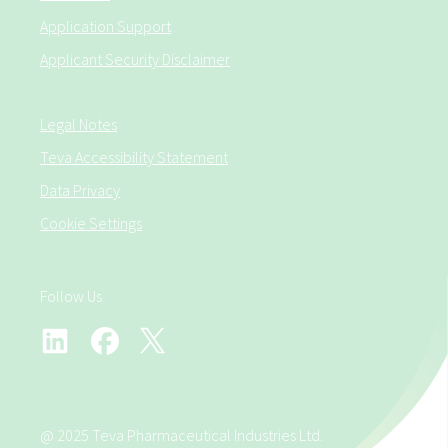
denken wir gemeinsam mit Dir an Deine Zukunft (z.B. durch eine
betriebliche Altersversorgung)
Application Support
Applicant Security Disclaimer
Funktion
Quality
Legal Notes
Berichtet an
Teva Accessibility Statement
Data Privacy
Sr Mgr Quality Control
Cookie Settings
Kontakt
Follow Us
Miha Pongrac
Human Resources
Arbeitest Du bereits @TEVA?
@ 2025 Teva Pharmaceutical Industries Ltd.