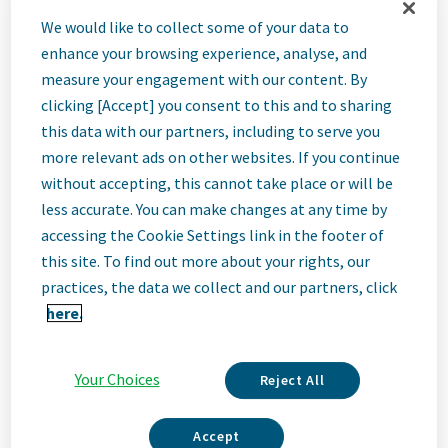
Mitarbeiter
We would like to collect some of your data to
enhance your browsing experience, analyse, and
(m/w/d) in der
measure your engagement with our content. By
clicking [Accept] you consent to this and to sharing
this data with our partners, including to serve you
Biochemischen
more relevant ads on other websites. If you continue
without accepting, this cannot take place or will be
/Molekularbiolo
less accurate. You can make changes at any time by
accessing the Cookie Settings link in the footer of
this site. To find out more about your rights, our
gischen Bereich
practices, the data we collect and our partners, click
here.
Ulm, Germany
Your Choices
Reject All
Job
Accept