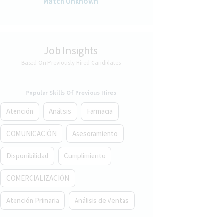
Match Unknown
Job Insights
Based On Previously Hired Candidates
Popular Skills Of Previous Hires
Atención
Análisis
Farmacia
COMUNICACIÓN
Asesoramiento
Disponibilidad
Cumplimiento
COMERCIALIZACIÓN
Atención Primaria
Análisis de Ventas