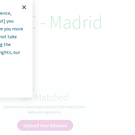
ience,
 OTC - Madrid
pt] you
rve you more
nnot take
ng the
rights, our
Get Matched
Upload your resume and see jobs that match your
skills and experience
Upload Your Resume