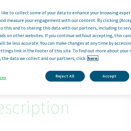
like to collect some of your data to enhance your browsing exper
e Ventas Farmacia
and measure your engagement with our content. By clicking [Acce
o this and to sharing this data with our partners, including to se
Madrid, Spain
ads on other websites. If you continue without accepting, this ca
will be less accurate. You can make changes at any time by accessi
ttings link in the footer of this site. To find out more about your 
Apply Now
, the data we collect and our partners, click
here.
ID: 68809
Reject All
Accept
ces
scription