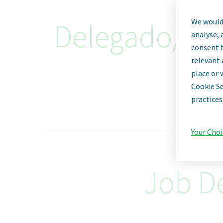
We would 
Delegado/a d
analyse, 
consent t
relevant 
place or 
Cookie Se
practices
Your Choi
Job De