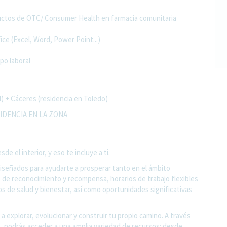
ductos de OTC/ Consumer Health en farmacia comunitaria
ce (Excel, Word, Power Point...)
mpo laboral
) + Cáceres (residencia en Toledo)
IDENCIA EN LA ZONA
 el interior, y eso te incluye a ti.
diseñados para ayudarte a prosperar tanto en el ámbito
 de reconocimiento y recompensa, horarios de trabajo flexibles
os de salud y bienestar, así como oportunidades significativas
a explorar, evolucionar y construir tu propio camino. A través
o, podrás acceder a una amplia variedad de recursos: desde