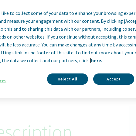
like to collect some of your data to enhance your browsing exper
 Ventas Farmacia 
and measure your engagement with our content. By clicking [Acce
o this and to sharing this data with our partners, including to se
cha Occidental + 
ads on other websites. If you continue without accepting, this ca
will be less accurate. You can make changes at any time by accessi
ttings link in the footer of this site. To find out more about your 
Toledo, Spain
, the data we collect and our partners, click
here.
Apply Now
Reject All
Accept
ces
ID: 68813
scription