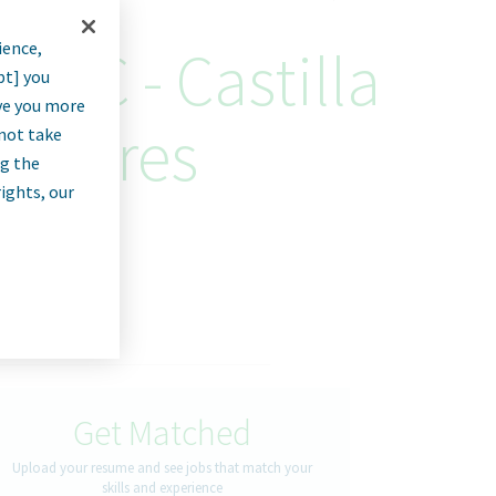
ience,
OTC - Castilla
pt] you
rve you more
Cáceres
nnot take
ng the
rights, our
Get Matched
Upload your resume and see jobs that match your
skills and experience