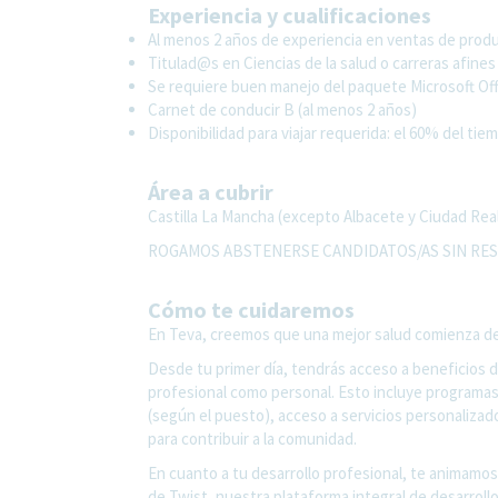
Experiencia y cualificaciones
Al menos 2 años de experiencia en ventas de pro
Titulad@s en Ciencias de la salud o carreras afines
Se requiere buen manejo del paquete Microsoft Offi
Carnet de conducir B (al menos 2 años)
Disponibilidad para viajar requerida: el 60% del tie
Área a cubrir
Castilla La Mancha (excepto Albacete y Ciudad Real
ROGAMOS ABSTENERSE CANDIDATOS/AS SIN RES
Cómo te cuidaremos
En Teva, creemos que una mejor salud comienza desde
Desde tu primer día, tendrás acceso a beneficios 
profesional como personal. Esto incluye programas
(según el puesto), acceso a servicios personalizad
para contribuir a la comunidad.
En cuanto a tu desarrollo profesional, te animamos 
de Twist, nuestra plataforma integral de desarroll