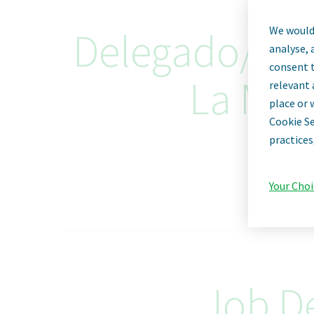
We would 
Delegado/a de
analyse, 
consent t
La Man
relevant 
place or 
Cookie Se
practices
Your Choi
Job De