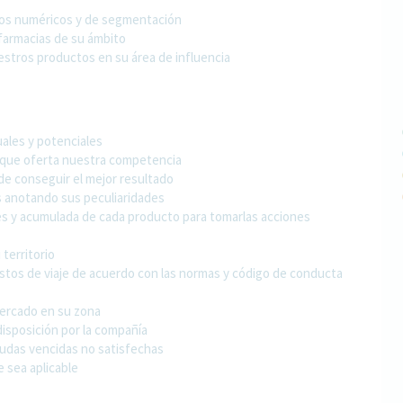
inos numéricos y de segmentación
farmacias de su ámbito
estros productos en su área de influencia
uales y potenciales
 que oferta nuestra competencia
in de conseguir el mejor resultado
es anotando sus peculiaridades
les y acumulada de cada producto para tomarlas acciones
territorio
astos de viaje de acuerdo con las normas y código de conducta
mercado en su zona
disposición por la compañía
eudas vencidas no satisfechas
e sea aplicable