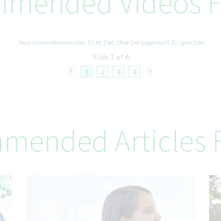
mended Videos F
Teva-Unternehmensvideo: Es Ist Zeit, Über Die Gegenwart Zu Sprechen
Slide 1 of 4
1
2
3
4
mended Articles F