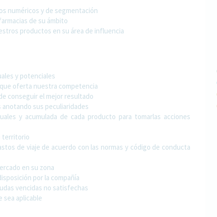
inos numéricos y de segmentación
farmacias de su ámbito
estros productos en su área de influencia
uales y potenciales
 que oferta nuestra competencia
in de conseguir el mejor resultado
es anotando sus peculiaridades
suales y acumulada de cada producto para tomarlas acciones
territorio
gastos de viaje de acuerdo con las normas y código de conducta
mercado en su zona
disposición por la compañía
eudas vencidas no satisfechas
e sea aplicable