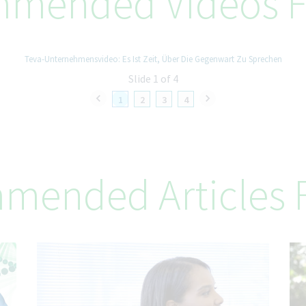
mended Videos F
Teva-Unternehmensvideo: Es Ist Zeit, Über Die Gegenwart Zu Sprechen
Slide 1 of 4
1
2
3
4
mended Articles F