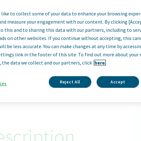
like to collect some of your data to enhance your browsing exper
 Ventas Farmacia 
and measure your engagement with our content. By clicking [Acce
o this and to sharing this data with our partners, including to se
+ La Rioja + Navarr
ads on other websites. If you continue without accepting, this ca
will be less accurate. You can make changes at any time by accessi
ttings link in the footer of this site. To find out more about your 
Vizcaya, Spain
, the data we collect and our partners, click
here.
Apply Now
Reject All
Accept
ces
ID: 68816
scription