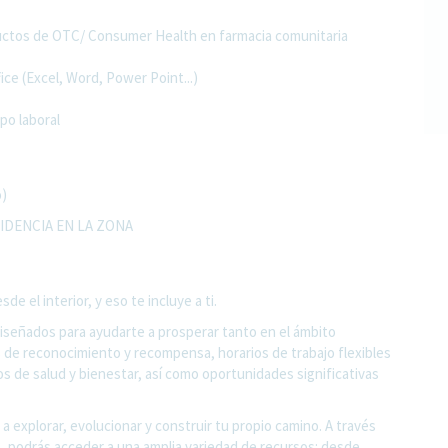
ductos de OTC/ Consumer Health en farmacia comunitaria
ce (Excel, Word, Power Point...)
mpo laboral
o)
IDENCIA EN LA ZONA
 el interior, y eso te incluye a ti.
diseñados para ayudarte a prosperar tanto en el ámbito
 de reconocimiento y recompensa, horarios de trabajo flexibles
os de salud y bienestar, así como oportunidades significativas
a explorar, evolucionar y construir tu propio camino. A través
o, podrás acceder a una amplia variedad de recursos: desde