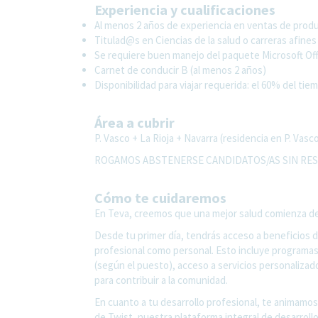
Experiencia y cualificaciones
Al menos 2 años de experiencia en ventas de pro
Titulad@s en Ciencias de la salud o carreras afines
Se requiere buen manejo del paquete Microsoft Offi
Carnet de conducir B (al menos 2 años)
Disponibilidad para viajar requerida: el 60% del tie
Área a cubrir
P. Vasco + La Rioja + Navarra (residencia en P. Vasc
ROGAMOS ABSTENERSE CANDIDATOS/AS SIN RES
Cómo te cuidaremos
En Teva, creemos que una mejor salud comienza desde
Desde tu primer día, tendrás acceso a beneficios 
profesional como personal. Esto incluye programas
(según el puesto), acceso a servicios personalizad
para contribuir a la comunidad.
En cuanto a tu desarrollo profesional, te animamos 
de Twist, nuestra plataforma integral de desarroll