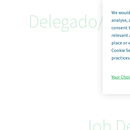
We would 
Delegado/a de
analyse, 
consent t
relevant 
place or 
Cookie Se
practices
Your Choi
Job De