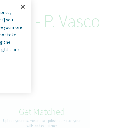
ience,
OTC - P. Vasco
pt] you
rve you more
a
nnot take
ng the
rights, our
Get Matched
Upload your resume and see jobs that match your
skills and experience