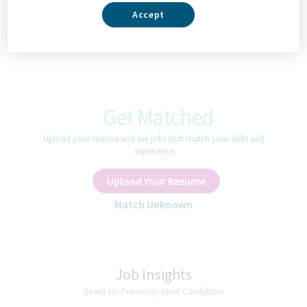
Accept
Nuestro equipo, tu impacto
Read More
Serás responsable de gestionar la actividad comercial en el
canal farmacia dentro de tu territorio, asegurando el
cumplimiento de los objetivos de ventas, el desarrollo de la
cartera de clientes y el posicionamiento de los productos OTC.
Get Matched
Qué hará el candidato/a cada día
Upload your resume and see jobs that match your skills and
MISIÓN DEL PUESTO:
experience
Alcanzar los objetivos de venta mensualmente de forma que se
Upload Your Resume
asegure el cumplimiento de los objetivos del territorio
Hacer evolucionar su cartera de clientes en términos numéricos
Match Unknown
y de segmentación
Mantener una excelente red de relaciones con las farmacias de
su ámbito
Ofrecer una imagen impecable de la compañía y nuestros
productos en su área de influencia
Job Insights
Based On Previously Hired Candidates