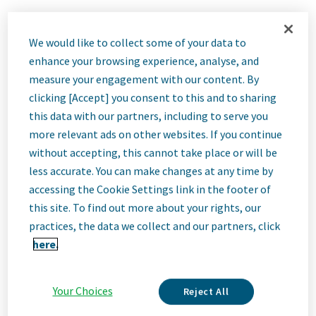
Job
We would like to collect some of your data to
enhance your browsing experience, analyse, and
measure your engagement with our content. By
Description
clicking [Accept] you consent to this and to sharing
this data with our partners, including to serve you
more relevant ads on other websites. If you continue
Somos Teva
without accepting, this cannot take place or will be
Somos Teva, un líder biofarmacéutico mundial diferente que
less accurate. You can make changes at any time by
opera en todo el espectro de la innovación para suministrar
accessing the Cookie Settings link in the footer of
medicamentos de forma segura a pacientes de todo el mundo.
this site. To find out more about your rights, our
Ya sea innovando en los campos de la neurociencia y la
practices, the data we collect and our partners, click
inmunología o mejorando el acceso a los medicamentos,
estamos dedicados a abordar las necesidades de los pacientes
here.
ahora y en el futuro. Aquí, serás parte de una cultura inclusiva y
de alto rendimiento que valora el pensamiento fresco y la
colaboración. Tendrás espacio para crecer, la flexibilidad para
Your Choices
Reject All
equilibrar la vida con el trabajo y la oportunidad de mejorar la
salud en todo el mundo, juntos.