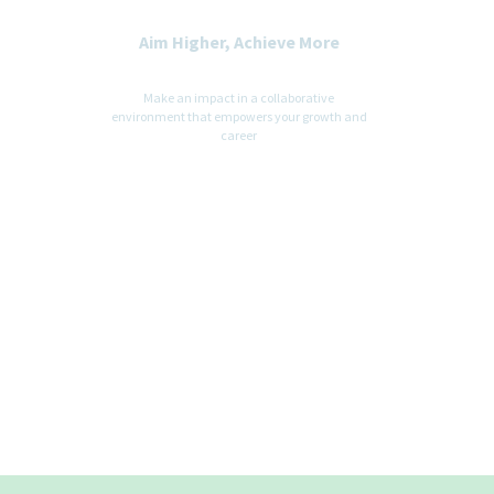
Aim Higher, Achieve More
Make an impact in a collaborative
environment that empowers your growth and
career