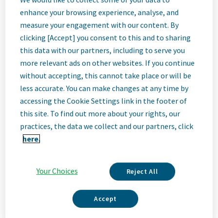
Job
enhance your browsing experience, analyse, and
measure your engagement with our content. By
Description
clicking [Accept] you consent to this and to sharing
this data with our partners, including to serve you
more relevant ads on other websites. If you continue
without accepting, this cannot take place or will be
Wir sind Teva
less accurate. You can make changes at any time by
accessing the Cookie Settings link in the footer of
Wir sind Teva, ein führendes, innovatives biopharmazeutisches
this site. To find out more about your rights, our
Unternehmen, das durch ein erstklassiges Generikageschäft
practices, the data we collect and our partners, click
unterstützt wird. Ganz gleich, ob es um Innovationen in den
here.
Bereichen Neurowissenschaften und Immunologie oder um die
weltweite Bereitstellung hochwertiger Medizin geht – wir sind
bestrebt, die Bedürfnisse der Patienten jetzt und in Zukunft zu
erfüllen. Hier wirst du Teil einer leistungsstarken, integrativen
Your Choices
Reject All
Unternehmenskultur, die Wert auf frisches Denken und
Zusammenarbeit legt. Du hast den Raum für Wachstum, die
Accept
Flexibilität, Leben und Arbeit in Einklang zu bringen, und die
Möglichkeit, gemeinsam Gesundheit weltweit zu verbessern.
Read More