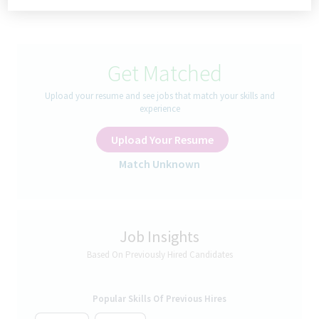
Start: 01.09.2027 | Ausbildungsort: Ulm-
Donautal | Berufsschule: Biberach an der
Riß
Get Matched
Deine Ausbildung bei uns
Upload your resume and see jobs that match your skills and
experience
Vom ersten Tag Deiner Ausbildung an bist Du ein fester Teil
Upload Your Resume
unseres Teams. Du erlernst deinen Ausbildungsberuf von Grund
auf und arbeitest in verschiedene Abteilungen der Teva mit.
Match Unknown
Dabei wirst du immer von erfahrenen und engagierten
Ausbildenden und Mitarbeitenden unterstützt. Darüber hinaus
bieten wir Dir
Job Insights
Let’s Go | Das sind deine Aufgaben
Based On Previously Hired Candidates
Versuche planen, durchführen und auswerten mit
verschiedensten Analysetechniken
Popular Skills Of Previous Hires
Dabei untersuchst du die Wirk- und Hilfsstoffe, die fertigen