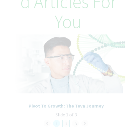
D Articles For
You
Pivot To Growth: The Teva Journey
Slide 1 of 3
1
2
3