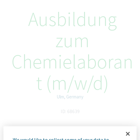
Ausbildung
zum
Chemielaboran
t (m/w/d)
Ulm, Germany
ID: 68639
We would like to collect some of your data to