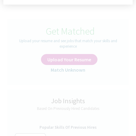
За ролята
БАЛКАНФАРМА ДУПНИЦА
Get Matched
търси да присъедини към своя екип:
Upload your resume and see jobs that match your skills and
experience
Оператор Фармацевтично производство
в завода в
гр. Дупница
.
Upload Your Resume
Match Unknown
Ние в Балканфарма Дупница вярваме, че инвестицията в
развитието на нашите служители е ключът към успеха на
компанията и на всеки отделен човек. Затова създаваме
структурирани програми за обучение и развитие, които
дават възможност за изграждане на професионални умения
Job Insights
и кариерно израстване. Освен това предлагаме пълна
Based On Previously Hired Candidates
подкрепа при релокация – както с осигуряване на
транспорт, така и с помощ при промяна на местоживеенето.
Стремим се да създаваме и поддържаме условия за
Popular Skills Of Previous Hires
адаптиране и развитие в новата работна среда.