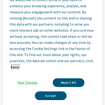
Job
enhance your browsing experience, analyse, and
measure your engagement with our content. By
Description
clicking [Accept] you consent to this and to sharing
this data with our partners, including to serve you
more relevant ads on other websites. If you continue
without accepting, this cannot take place or will be
Ние сме Teva
less accurate. You can make changes at any time by
Ние сме Teva, водеща иновативна биофармацевтична
accessing the Cookie Settings link in the footer of
компания, подкрепена от световно признат бизнес с
this site. To find out more about your rights, our
генерични лекарства. Независимо дали става въпрос за
иновации в областта на неврологията и имунологията или
practices, the data we collect and our partners, click
доставяне на висококачествени лекарства по целия свят,
here.
ние сме посветени на това да удовлетворим нуждите на
пациентите сега и в бъдеще. Тук ще бъдете част от
високоефективна и приобщаваща култура, която цени
Your Choices
Reject All
свежите идеи и сътрудничеството. Ще имате възможност
за развитие, за гъвкавост при постигане на баланс между
личния и професионалния живот, както и заедно да
Accept
допринасяме за по-доброто здраве по света.
Read More