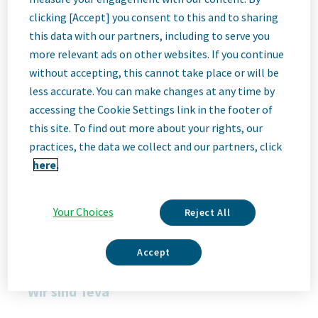
lle (HPLC)
clicking [Accept] you consent to this and to sharing
this data with our partners, including to serve you
Ulm, Germany
more relevant ads on other websites. If you continue
without accepting, this cannot take place or will be
ID: 68607
less accurate. You can make changes at any time by
accessing the Cookie Settings link in the footer of
this site. To find out more about your rights, our
Job
practices, the data we collect and our partners, click
here.
Description
Your Choices
Reject All
Accept
Befristung: 24 Monate
Wir sind Teva