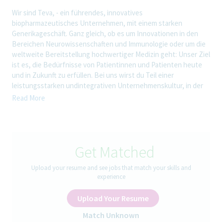
Wir sind Teva, - ein führendes, innovatives
biopharmazeutisches Unternehmen, mit einem starken
Generikageschäft. Ganz gleich, ob es um Innovationen in den
Bereichen Neurowissenschaften und Immunologie oder um die
weltweite Bereitstellung hochwertiger Medizin geht: Unser Ziel
ist es, die Bedürfnisse von Patientinnen und Patienten heute
und in Zukunft zu erfüllen. Bei uns wirst du Teil einer
leistungsstarken undintegrativen Unternehmenskultur, in der
frisches Denken und Zusammenarbeit großgeschrieben
Read More
werden. Du bekommst Raum für persönliches Wachstum, die
Flexibilität, Leben und Arbeit in Einklang zu bringen, und die
Möglichkeit, gemeinsam Gesundheit weltweit zu verbessern.
Get Matched
Ein Tag bei uns in der Qualitätskontrolle
Upload your resume and see jobs that match your skills and
experience
Als Quality Control Technician (m/w/d) in der
Biopharmazeutischen Qualitätskontrolle bist du für die
Upload Your Resume
selbstständige Durchführung von Analysen im Rahmen der
Qualitätskontrolle biotechnologisch hergestellter Produkte
Match Unknown