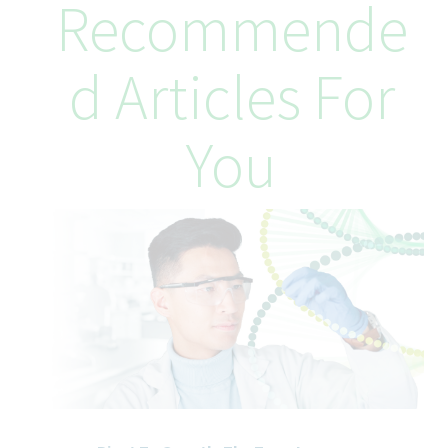
Recommende
Photometrie, Chromatographie und biochemischer Analytik
(Protein- und Glycananalytik)
bereits erste Erfahrungen im Bereich der Qualifizierung
D Articles For
analytischer Systeme
gute EDV-Kenntnisse (MS-Office, analytische
Anwendersoftware) und gute Englischkenntnisse?
Kenntnisse der GMP- bzw. GxP-Anforderungen und deren
You
Anwendung im Laboralltag
sehr gute Deutschkenntnisse sowie gute Englischkenntnisse in
Wort und Schrift
Wie wir uns um Dich kümmern
kümmern wir uns um Deine Gesundheit (u.a. durch ein
betriebliches Gesundheitsmanagement, eine Betriebsärztin,
Physiotherapie, Sportangebote und eine Betriebskantine)
hast Du Zeit für Deine Familie (durch einen eigenen
Betriebskindergarten und Ferienfreizeiten für Schulkinder,
sowie 30 Urlaubstage)
kannst Du Dein Potential entfalten (durch ein umfassendes