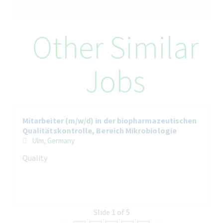
zuständig. Das Methodenspektrum umfasst verschiedene
photometrische und chromatographische Untersuchungen mit
unterschiedlichen Detektionsarten, welche im gesamten
Produktionsablauf eingesetzt werden.
Other Similar
Des Weiteren führst du selbstständig die Dokumentation und
Auswertung der Untersuchungen entsprechend gültiger
Regularien durch. Zudem bist du zusammen mit deinem Team
Jobs
für die Betreuung und Qualifizierung der analytischen Systeme,
als auch für die Validierung und Pflege neuer und bestehender
Methoden zuständig.
Weitergehend führst du die Überwachung und Qualifizierung
der Kühl- und Gefriersysteme der Qualitätskontrolle durch.
Mitarbeiter (m/w/d) in der biopharmazeutischen
Die Erstellung von GMP-relevanten Dokumenten
Qualitätskontrolle, Bereich Mikrobiologie
(Standardarbeitsanweisungen) und Bearbeitung von
Ulm, Germany
qualitätssichernden Vorgängen (Änderungsanträge,
Abweichungen, CAPA, Laboruntersuchungen) schließen dein
Quality
Aufgabenfeld ab.
Wen suchen wir
Slide 1 of 5
Du bist