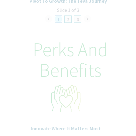
Pivot To Growth: The Teva Journey
virtuelles Fortbildungsprogramm)
werden Deine Leistungen entsprechend wertgeschätzt (z.B.
Slide 1 of 3
durch Anerkennungs- und Senior Leaders Programme, sowie
1
2
3
verschiedene Firmenevents)
denken wir gemeinsam mit Dir an Deine Zukunft (z.B. durch eine
betriebliche Altersversorgung)
Perks And
Funktion
Quality
Benefits
Berichtet an
Assoc Dir Quality Control
Kontakt
Miha Pongrac
Human Resources
Innovate Where It Matters Most