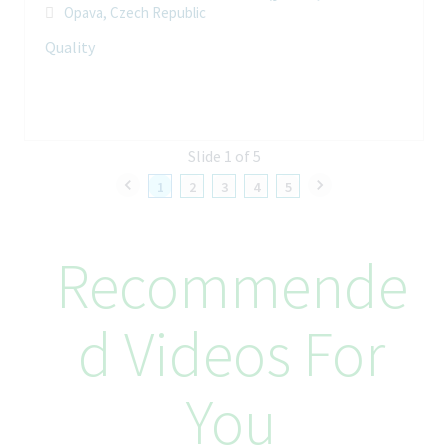
asistenční program – psychologické, finanční, právní a sociální
Opava, Czech Republic
poradenství zcela zdarma
Quality
Už pracuje @TEVA?
Přihlaste se prostřednictvím našich interních kariérních stránek
Twist – vašem jediném kontaktním místě pro kariérní rozvoj.
Slide 1 of 5
Závazek společnosti Teva k rovným
1
2
3
4
5
příležitostem
Společnost Teva se zavázala k rovným příležitostem v
zaměstnání. Globální politikou společnosti Teva je poskytovat
Recommende
stejné pracovní příležitosti bez ohledu na věk, rasu, vyznání,
barvu pleti, náboženství, pohlaví, zdravotní postižení,
těhotenství, zdravotní stav, sexuální orientaci, genderovou
D Videos For
identitu nebo vyjádření, rodinný původ, národní či etnický původ
nebo jakýkoli jiný právně uznaný status, který má nárok na
ochranu podle platných zákonů.
You