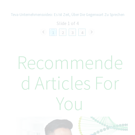
Teva-Unternehmensvideo: Es Ist Zeit, Über Die Gegenwart Zu Sprechen
Slide 1 of 4
1
2
3
4
Recommende
D Articles For
You