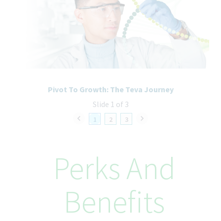
Pivot To Growth: The Teva Journey
Slide 1 of 3
1
2
3
Perks And
Benefits