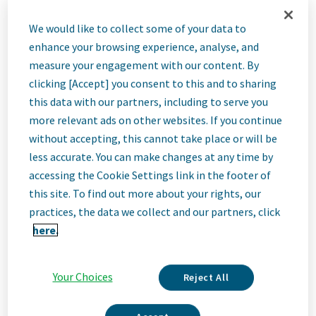
We would like to collect some of your data to
ID: 68515
enhance your browsing experience, analyse, and
measure your engagement with our content. By
clicking [Accept] you consent to this and to sharing
Job
this data with our partners, including to serve you
more relevant ads on other websites. If you continue
Description
without accepting, this cannot take place or will be
less accurate. You can make changes at any time by
accessing the Cookie Settings link in the footer of
this site. To find out more about your rights, our
Jsme Teva
practices, the data we collect and our partners, click
here.
Jsme Teva, přední inovativní biofarmaceutická společnost, která
staví na světové úrovni v oblasti generických léčiv. Ať už jde o
inovace v oblasti neurověd a imunologie nebo o poskytování
Your Choices
vysoce kvalitních léků po celém světě, jsme odhodláni řešit
Reject All
potřeby pacientů nyní i v budoucnu. Zde se stanete součástí
vysoce výkonné a inkluzivní kultury, která si cení kreativního