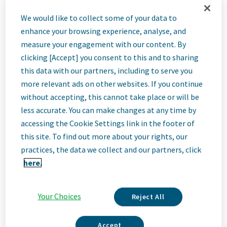
We would like to collect some of your data to
Job
enhance your browsing experience, analyse, and
measure your engagement with our content. By
clicking [Accept] you consent to this and to sharing
Description
this data with our partners, including to serve you
more relevant ads on other websites. If you continue
without accepting, this cannot take place or will be
less accurate. You can make changes at any time by
Beginn Mai/Juni 2026 oder auf Anfrage,
accessing the Cookie Settings link in the footer of
Dauer 6 Monate
this site. To find out more about your rights, our
Wir sind Teva
practices, the data we collect and our partners, click
here.
Wir sind Teva, ein führendes, innovatives biopharmazeutisches
Unternehmen, das durch ein erstklassiges Generikageschäft
Your Choices
Reject All
unterstützt wird. Ganz gleich, ob es um Innovationen in den
Bereichen Neurowissenschaften und Immunologie oder um die
weltweite Bereitstellung hochwertiger Medizin geht – wir sind
Accept