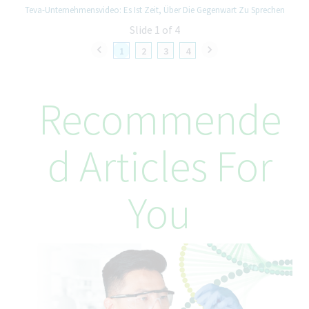
Teva-Unternehmensvideo: Es Ist Zeit, Über Die Gegenwart Zu Sprechen
Slide 1 of 4
1
2
3
4
Recommende
D Articles For
You