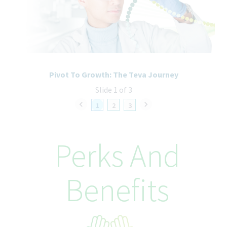
Pivot To Growth: The Teva Journey
Slide 1 of 3
1
2
3
Perks And
Benefits