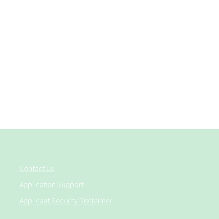
Contact Us
Application Support
Applicant Security Disclaimer