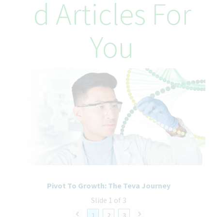
D Articles For
Klingt spannend?
You
Bewerben geht bei uns ganz einfach online - lade einfach
deinen Lebenslauf und deine Zeugnisse in unserem Portal
hoch. Wenn du noch irgendwelche offenen Fragen hast, melde
dich gerne bei Matthias |
Matthias.Honnef@teva.de
Oder noch mehr Einblicke gefällig?
Dann folg uns bei Instagram für echte Einblicke ins Azubileben:
@teva_deutschland
Arbeitest Du bereits @TEVA?
Pivot To Growth: The Teva Journey
Wenn Du ein aktueller Teva-Mitarbeiter bist, kannst Du dich
Slide 1 of 3
über die interne Karriereseite unter "Employee Central"
1
2
3
registrieren. Auf diese Weise wird Deine Bewerbung vorrangig