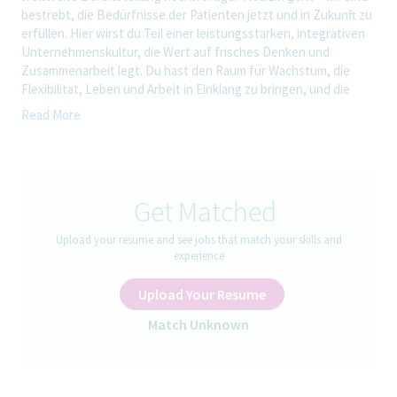
bestrebt, die Bedürfnisse der Patienten jetzt und in Zukunft zu
erfüllen. Hier wirst du Teil einer leistungsstarken, integrativen
Unternehmenskultur, die Wert auf frisches Denken und
Zusammenarbeit legt. Du hast den Raum für Wachstum, die
Flexibilität, Leben und Arbeit in Einklang zu bringen, und die
Möglichkeit, gemeinsam Gesundheit weltweit zu verbessern.
Read More
Start: 01.09.2027 | Ausbildungsort: Ulm-
Donautal & Blaubeuren-Weiler |
Berufsschule: Ulm
Get Matched
Deine Ausbildung bei uns
Upload your resume and see jobs that match your skills and
experience
Vom ersten Tag Deiner Ausbildung an bist Du ein fester Teil
Upload Your Resume
unseres Teams. Du erlernst deinen Ausbildungsberuf von Grund
auf und arbeitest in verschiedene Abteilungen der Teva mit.
Match Unknown
Dabei wirst du immer von erfahrenen und engagierten
Ausbildenden und Mitarbeitenden unterstützt.