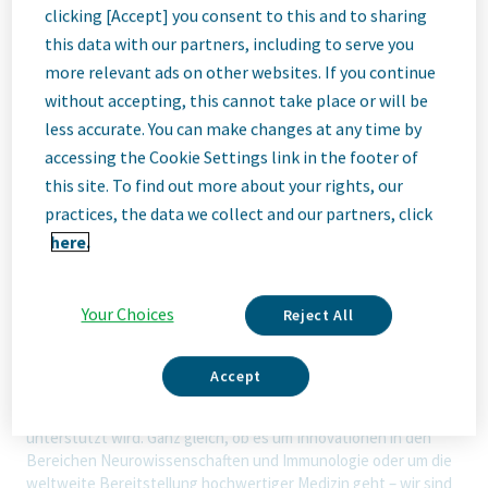
clicking [Accept] you consent to this and to sharing
this data with our partners, including to serve you
ID: 68550
more relevant ads on other websites. If you continue
without accepting, this cannot take place or will be
less accurate. You can make changes at any time by
Job
accessing the Cookie Settings link in the footer of
this site. To find out more about your rights, our
Description
practices, the data we collect and our partners, click
here.
Your Choices
Reject All
Wir sind Teva
Accept
Wir sind Teva, ein führendes, innovatives biopharmazeutisches
Unternehmen, das durch ein erstklassiges Generikageschäft
unterstützt wird. Ganz gleich, ob es um Innovationen in den
Bereichen Neurowissenschaften und Immunologie oder um die
weltweite Bereitstellung hochwertiger Medizin geht – wir sind