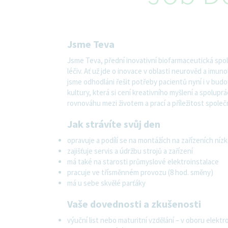
Jsme Teva
Jsme Teva, přední inovativní biofarmaceutická spol
léčiv. Ať už jde o inovace v oblasti neurověd a imu
jsme odhodláni řešit potřeby pacientů nyní i v bud
kultury, která si cení kreativního myšlení a spolupr
rovnováhu mezi životem a prací a příležitost společ
Jak strávíte svůj den
opravuje a podílí se na montážích na zařízeních níz
zajišťuje servis a údržbu strojů a zařízení
má také na starosti průmyslové elektroinstalace
pracuje ve třísměnném provozu (8 hod. směny)
má u sebe skvělé parťáky
Vaše dovednosti a zkušenosti
výuční list nebo maturitní vzdělání – v oboru elektr