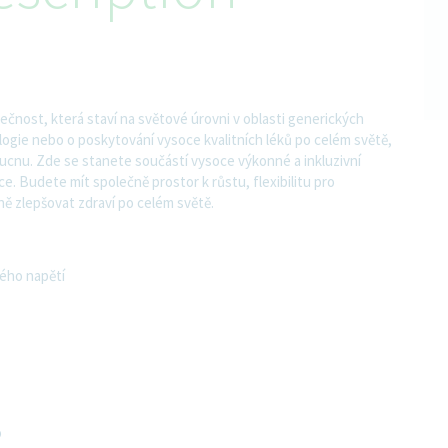
ečnost, která staví na světové úrovni v oblasti generických
nologie nebo o poskytování vysoce kvalitních léků po celém světě,
oucnu. Zde se stanete součástí vysoce výkonné a inkluzivní
áce. Budete mít společně prostor k růstu, flexibilitu pro
ně zlepšovat zdraví po celém světě.
kého napětí
o