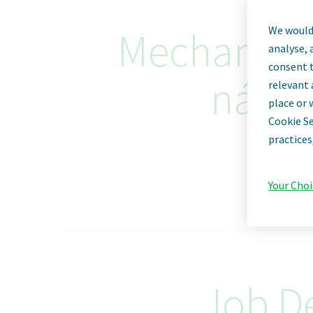
We would 
Mechanik e
analyse, 
consent t
nábor
relevant 
place or 
Cookie Se
practices
Your Choi
Job De