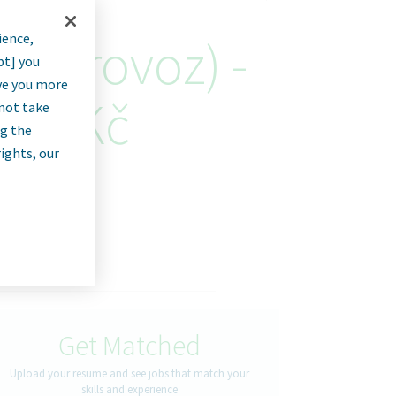
ience,
ý provoz) -
pt] you
rve you more
000 Kč
nnot take
ng the
rights, our
Get Matched
Upload your resume and see jobs that match your
skills and experience