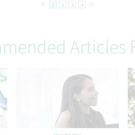
1
2
3
4
mended Articles F
How We Hire