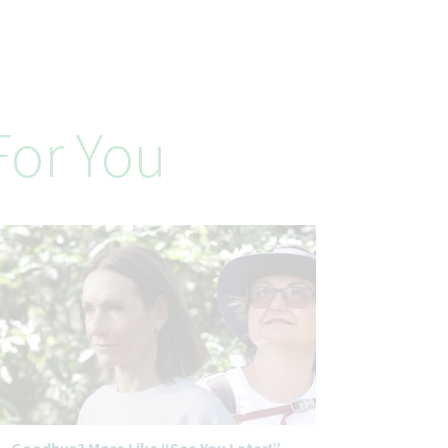
or You
Goodbye? More Like “See You Later!”