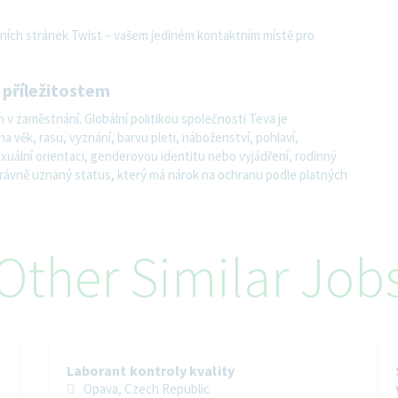
érních stránek Twist – vašem jediném kontaktním místě pro
 příležitostem
 v zaměstnání. Globální politikou společnosti Teva je
a věk, rasu, vyznání, barvu pleti, náboženství, pohlaví,
exuální orientaci, genderovou identitu nebo vyjádření, rodinný
 právně uznaný status, který má nárok na ochranu podle platných
Other Similar Job
Laborant kontroly kvality
Opava, Czech Republic