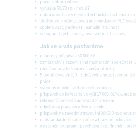
praxe v oboru vítána
vyhláška 50/78 sb. - min. §7
dobrá orientace v elektrotechnických schématech
zkušenost s průmyslovou automatizací a PLC syst
spolehlivost, pečlivost, manuální zručnost
schopnost rychle analyzovat a opravit závady
Jak se o vás postaráme
náborový příspěvek 50.000 Kč
zaměstnání a zázemí silné nadnárodní společnosti
roční bonus a každoroční navýšení mzdy
5 týdnů dovolené, 3 - 5 dnů volna na zotavenou dle
práce
výhodný mobilní tarif pro celou rodinu
příspěvek do kafeterie ve výši 17 000 Kč/rok, možnos
rekreační zařízení Karlov pod Pradědem
odměny za pracovní a životní jubilea
příspěvek na závodní stravování 90Kč/8 hodinová 
nadstandardní lékařská péče a hrazené očkování
asistenční program – psychologické, finanční, právn