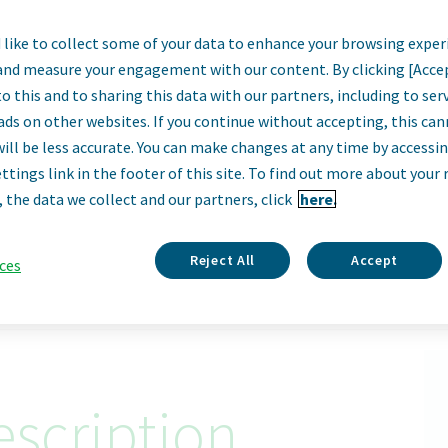
like to collect some of your data to enhance your browsing exper
lektronik (3 směnn
and measure your engagement with our content. By clicking [Acce
o this and to sharing this data with our partners, including to se
ový příspěvek 50 
ads on other websites. If you continue without accepting, this ca
will be less accurate. You can make changes at any time by accessi
ttings link in the footer of this site. To find out more about your 
Opava, Czech Republic
, the data we collect and our partners, click
here.
Apply Now
Reject All
Accept
ces
ID: 68409
scription