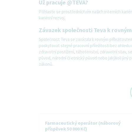
Už pracuje @TEVA?
Přihlaste se prostřednictvím našich interních kari
kariérní rozvoj.
Závazek společnosti Teva k rovným
Společnost Teva se zavázala k rovným příležitostem
poskytovat stejné pracovní příležitosti bez ohledu n
zdravotní postižení, těhotenství, zdravotní stav, s
původ, národní či etnický původ nebo jakýkoli jiný
zákonů.
Farmaceutický operátor (náborový
příspěvek 50 000 Kč)