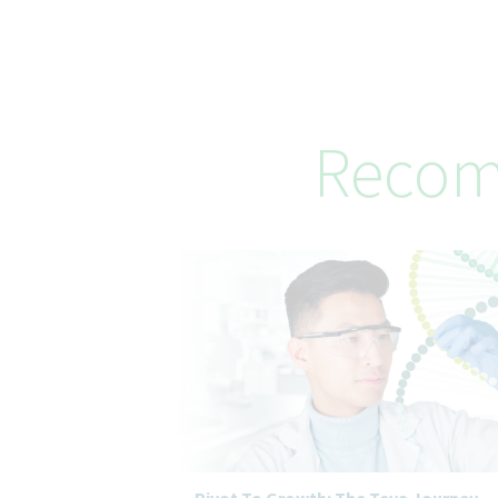
Recom
Pivot To Growth: The Teva Journey