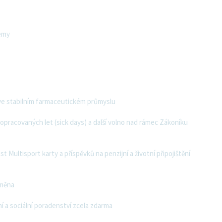
émy
 ve stabilním farmaceutickém průmyslu
 opracovaných let (sick days) a další volno nad rámec Zákoníku
t Multisport karty a příspěvků na penzijní a životní připojištění
směna
í a sociální poradenství zcela zdarma