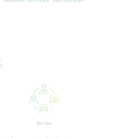
s
Be You