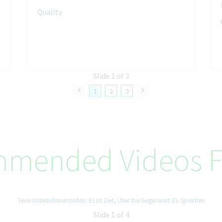
Quality
Slide 1 of 3
1
2
3
mended Videos F
Teva-Unternehmensvideo: Es Ist Zeit, Über Die Gegenwart Zu Sprechen
Slide 1 of 4