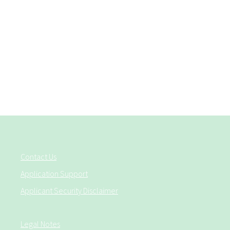
הזדמנות שווה מבלי להתייחס לגיל, גזע, דת, אמונה, צבע עור, מגדר,
מוגבלויות, הריון, מצב רפואי, נטייה מינית, זהות או צורת ביטוי מגדרית,
מוצא, זהות לאומית או אתנית או כל סטאטוס חוקי אחר הזכאי להגנה
תחת החוקים החלים עלינו.
Contact Us
Application Support
Applicant Security Disclaimer
Legal Notes