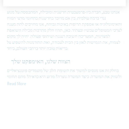
אנחנו טבע
אנחנו טבע, חברת ביו-פרמצבטית חדשנית ומובילה, המתבססת על מנוע
גנרי ברמה עולמית. בין אם מדובר בחדשנות בתחומי מדעי המוח
והאימונולוגיה או אספקת תרופות באיכות גבוהה, אנו מחויבים לתת מענה
לצרכי המטופלים עכשיו ובעתיד. כאן, תהיו חלק מתרבות מכילה השואפת
למצוינות, המעריכה חשיבה רעננה ושיתופי פעולה. יהיה לך מקום
לצמוח, את הגמישות לאזן בין הבית לעבודה, ואת ההזדמנות להשפיע על
בריאות טובה יותר ברחבי העולם, ביחד.
הצוות שלנו, האימפקט שלך
בחלק זה אנו מנסים למשוך את תשומת הלב של מועמדים פוטנציאליים
ולשווק את המשרה. כיצד המשרה נוצרה? מדוע היא כדאית? מהם תחומי
האחריות המרכזיים? מדוע המשרה הזו בחברת טבע טובה בהשוואה
Read More
לחברות אחרות? כאשר הדבר אפשרי, עלינו להבליט את המהות של
עמודי התווך של ה-EVP, לדוג' "אכפת לנו", "כולנו באותה סירה", ו"אנו
הופכים את העבודה לשליחות".
איך יראה היום שלך
ביצוע בדיקות אנליטיות במעבדה סטרילית ובמעבדה פוטנטית .
עבודה מדויקת ומקצועית בהתאם לדרישות רגולטוריות ובסביבת GMP.