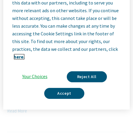
Description
this data with our partners, including to serve you
more relevant ads on other websites. If you continue
without accepting, this cannot take place or will be
less accurate. You can make changes at any time by
Ние сме Teva
accessing the Cookie Settings link in the footer of
Ние сме Teva, водеща иновативна биофармацевтична
this site. To find out more about your rights, our
компания, подкрепена от световно признат бизнес с
practices, the data we collect and our partners, click
генерични лекарства. Независимо дали става въпрос за
иновации в областта на неврологията и имунологията или
here.
доставяне на висококачествени лекарства по целия свят,
ние сме посветени на това да удовлетворим нуждите на
пациентите сега и в бъдеще. Тук ще бъдете част от
Your Choices
Reject All
високоефективна и приобщаваща култура, която цени
свежите идеи и сътрудничеството. Ще имате възможност
за развитие, за гъвкавост при постигане на баланс между
Accept
личния и професионалния живот, както и заедно да
допринасяме за по-доброто здраве по света.
Read More
Нашият екип, вашето въздействие
БАЛКАНФАРМА ТРОЯН търси да присъедини към своя екип