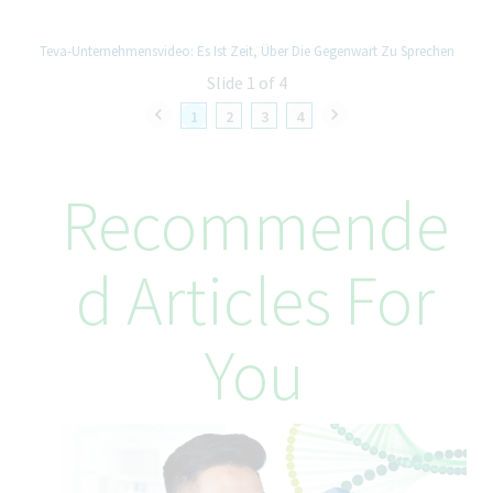
значим принос към общността.Когато става въпрос за
вашата кариера, ще бъдете насърчавани да изследвате,
Teva-Unternehmensvideo: Es Ist Zeit, Über Die Gegenwart Zu Sprechen
развивате и оформяте своя път. Twist, нашата платформа за
Slide 1 of 4
кариерно развитие, ви предоставя достъп до широк
спектър от възможности, от програми за обучение и
1
2
3
4
участие в краткосрочни проекти до възможности за
вътрешно израстване. Тук ще бъдете част от култура,
която ще ви подкрепя да постигате целите си и да
Recommende
приоритизирате своето благополучие на всеки етап от този
път.
Вече работите в Тева?
D Articles For
Не забравяйте да кандидатствате чрез нашия вътрешен
кариерен сайт в Twist – вашето обслужване на едно гише за
You
кариерно развитие.
Ангажимент за еднакви възможности за
работа
Teva Pharmaceuticals не разграничава служителите при
наемане на работа. Глобалната политика на Тева е да се