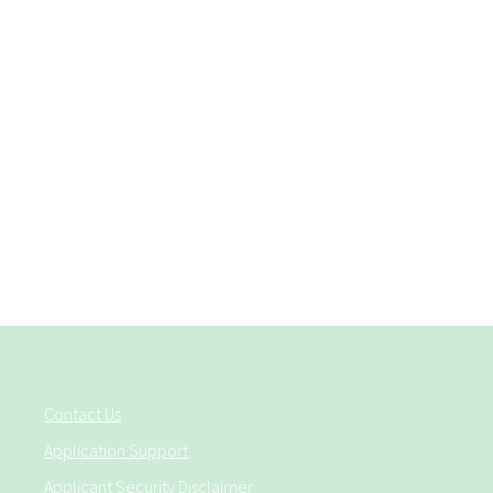
Contact Us
Application Support
Applicant Security Disclaimer