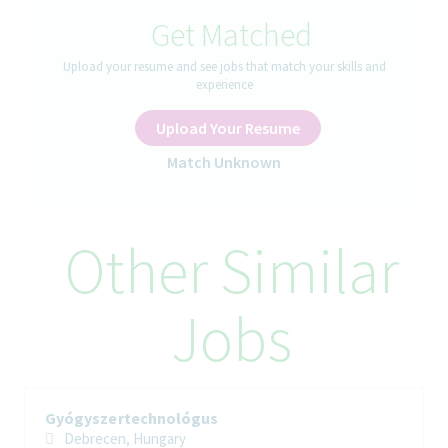
мотивиран професионалист за длъжността
Get Matched
Микробиолог (по заместване)
гр. Троян
Upload your resume and see jobs that match your skills and
experience
Upload Your Resume
Как ще протича деня ви
Match Unknown
• Изпитва материали и продукти по утвърдени стандарти.
• Участва в анализа на проби за валидиране на
производствените процеси и валидиране на почистване.
• Извършва мониторинг на лабораторната среда и на
Other Similar
околната среда в работните центрове.
• Участва при трансфер на методи за анализ
• Своевременно докладва отклонения, нетипични
Jobs
резултати и резултати извън спецификация, получени в
процеса на работа.
• Изготвя хранителни среди, съобразно с одобрените
процедури и стандарти.
• Отговорно документира всички извършени от него
Gyógyszertechnológus
изпитвания.
Debrecen, Hungary