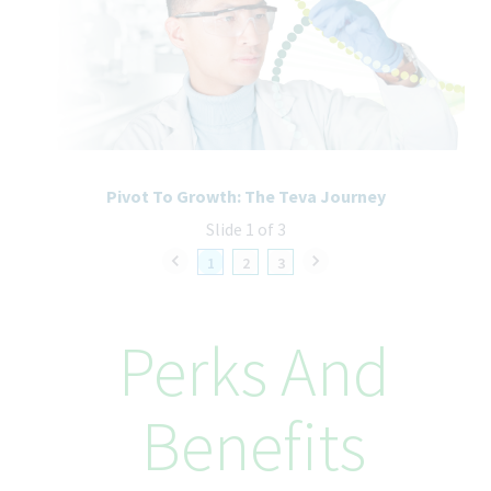
осигурят равни възможности за заетост без значение от
възраст, раса, вероизповедание, цвят, религия, пол,
инвалидност, бременност, медицинското състояние,
сексуалната ориентация, полова идентичност, полова
принадлежност, етнически произход или законно признат
статут, който има право на закрила съгласно местното
законодателство.
Pivot To Growth: The Teva Journey
Slide 1 of 3
1
2
3
Perks And
Benefits