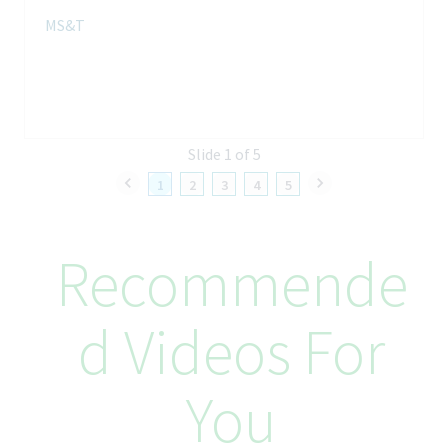
MS&T
Вашите умения и опит
• Висше образование по Фармация, Химия, Биология,
Микробиология, Биотехнологии
• Много добро владеене на английски език
• Умения за работа с МS Office пакет
Slide 1 of 5
• Аналитично мислене
1
2
3
4
5
• Отговорност и прецизност при изпълнение на
служебните задължения
• Умения за работа в екип
Recommende
Как ще се грижим за вас
В Teva по-доброто здраве започва отвътре и това включва
D Videos For
и вас. От първия ден ще бъдете подкрепени с
допълнителни придобивки, които да ви помагат да
просперирате в работа и извън нея. Това включва платен
You
годишен отпуск, ежегоден преглед на възнагражденията,
гъвкави работни графици (в зависимост от ролята), достъп
до специализирана здравна подкрепа и смислени начини за