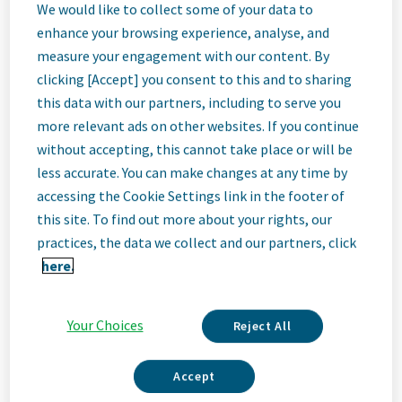
We would like to collect some of your data to
enhance your browsing experience, analyse, and
Job
measure your engagement with our content. By
clicking [Accept] you consent to this and to sharing
this data with our partners, including to serve you
Description
more relevant ads on other websites. If you continue
without accepting, this cannot take place or will be
less accurate. You can make changes at any time by
Ми – Teva
accessing the Cookie Settings link in the footer of
Ми – Teva, провідна інноваційна біофармацевтична
this site. To find out more about your rights, our
компанія, яка має потенціал у сфері генериків світового
practices, the data we collect and our partners, click
класу. Незалежно від того, чи це інновації в галузі
here.
неврології та імунології, чи постачання високоякісних ліків у
всьому світі, ми прагнемо задовольняти потреби пацієнтів
зараз і в майбутньому. Тут ви станете частиною
Your Choices
Reject All
високоефективної, інклюзивної культури, яка цінує свіже
мислення та співпрацю. Ви отримаєте простір для
зростання, гнучкість для балансу між особистим життям і
Accept
роботою, а також можливість разом покращувати здоров'я
людей у всьому світі.