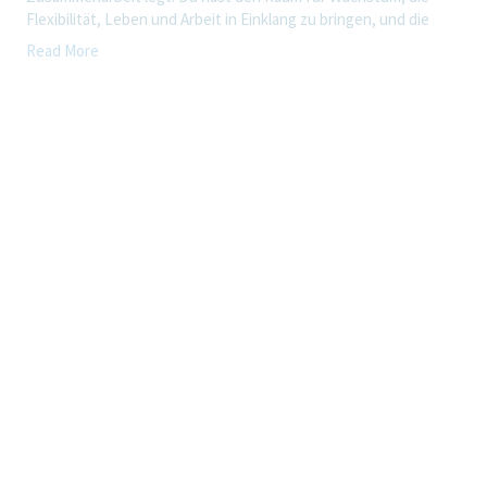
Flexibilität, Leben und Arbeit in Einklang zu bringen, und die
Möglichkeit, gemeinsam Gesundheit weltweit zu verbessern.
Read More
Ein Tag in Business Excellence
In deiner neuen Rolle überwachst und sicherst du die finanzielle
Performance im gesamten Bereich Fuhrpark- und
Transportmanagement.
Du bearbeitest Rechnungen, steuerst interne und externe
Abrechnungsprozesse und hältst alle relevanten Kennzahlen
sowie Reports zuverlässig im Blick.
Gleichzeitig organisierst und koordinierst du sämtliche Abläufe
im Bereich Training & Development und stellst damit eine
hochwertige Aus- & Weiterbildung im Fachbereich sicher.
Zudem unterstützt du dein Team bei zusätzlichen operativen
und strategischen Themen.
Darüber hinaus übernimmst du das Team- und Office-
Management für den Bereich und wirkst aktiv in Projekten mit.