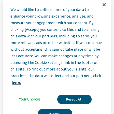
Specialist
We would like to collect some of your data to
enhance your browsing experience, analyse, and
(m/w/d)
measure your engagement with our content. By
clicking [Accept] you consent to this and to sharing
Business
this data with our partners, including to serve you
more relevant ads on other websites. If you continue
without accepting, this cannot take place or will be
Excellence Fleet
less accurate. You can make changes at any time by
accessing the Cookie Settings link in the footer of
& Transport
this site. To find out more about your rights, our
practices, the data we collect and our partners, click
here.
(befristet)
Your Choices
Reject All
Ulm, Germany
Accept