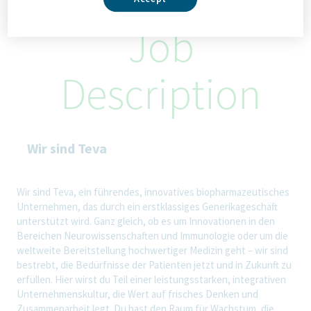
Job
Description
Wir sind Teva
Wir sind Teva, ein führendes, innovatives biopharmazeutisches
Unternehmen, das durch ein erstklassiges Generikageschäft
unterstützt wird. Ganz gleich, ob es um Innovationen in den
Bereichen Neurowissenschaften und Immunologie oder um die
weltweite Bereitstellung hochwertiger Medizin geht – wir sind
bestrebt, die Bedürfnisse der Patienten jetzt und in Zukunft zu
erfüllen. Hier wirst du Teil einer leistungsstarken, integrativen
Unternehmenskultur, die Wert auf frisches Denken und
Zusammenarbeit legt. Du hast den Raum für Wachstum, die