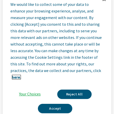
Compliance
We would like to collect some of your data to
enhance your browsing experience, analyse, and
Specialist
measure your engagement with our content. By
clicking [Accept] you consent to this and to sharing
this data with our partners, including to serve you
(m/w/d)
more relevant ads on other websites. If you continue
without accepting, this cannot take place or will be
less accurate. You can make changes at any time by
Engineering
accessing the Cookie Settings link in the footer of
this site. To find out more about your rights, our
Ulm, Germany
practices, the data we collect and our partners, click
here.
Job
Your Choices
Reject All
Description
Accept