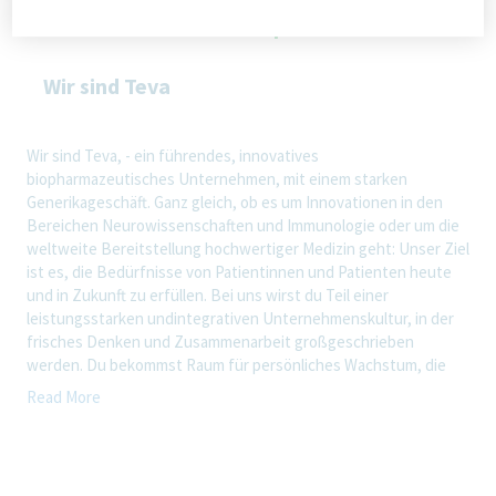
Wir sind Teva
Wir sind Teva, - ein führendes, innovatives
biopharmazeutisches Unternehmen, mit einem starken
Generikageschäft. Ganz gleich, ob es um Innovationen in den
Bereichen Neurowissenschaften und Immunologie oder um die
weltweite Bereitstellung hochwertiger Medizin geht: Unser Ziel
ist es, die Bedürfnisse von Patientinnen und Patienten heute
und in Zukunft zu erfüllen. Bei uns wirst du Teil einer
leistungsstarken undintegrativen Unternehmenskultur, in der
frisches Denken und Zusammenarbeit großgeschrieben
werden. Du bekommst Raum für persönliches Wachstum, die
Flexibilität, Leben und Arbeit in Einklang zu bringen, und die
Read More
Möglichkeit, gemeinsam Gesundheit weltweit zu verbessern.
Ein Tag im Site Engineering als Compliance
Specialist (m/w/d)