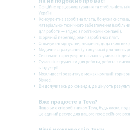
Як ми подбаємо про вас:
Офіційне працевлаштування та стабільність мі
Україні.
Конкурентна заробітна плата, бонусна система, 
матеріально-технічного забезпечення (мобільни
для роботи — згідно з політиками компанії).
Щорічний перегляд рівня заробітних плат.
Оплачувані відпустки, лікарняні, додаткові вихідн
Медичне страхування (у тому числі для членів р
Системне та регулярне навчання у межах індиві
Сучасні інструменти для роботи, робота з вис
в індустрії.
Можливості розвитку в межах компанії: горизо
бізнесі.
Ви долучитесь до команди, де цінують результа
Вже працюєте в Teva?
Якщо ви є співробітником Teva, будь ласка, под
це єдиний ресурс для вашого професійного роз
Рівні можливості в Teva: