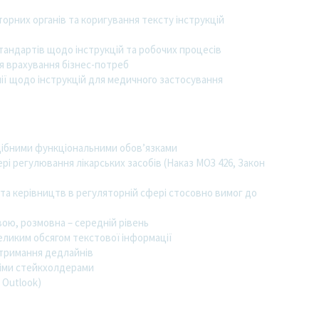
орних органів та коригування тексту інструкцій
тандартів щодо інструкцій та робочих процесів
я врахування бізнес-потреб
ії щодо інструкцій для медичного застосування
одібними функціональними обов’язками
і регулювання лікарських засобів (Наказ МОЗ 426, Закон
а керівництв в регуляторній сфері стосовно вимог до
ою, розмовна – середній рівень
еликим обсягом текстової інформації
отримання дедлайнів
німи стейкхолдерами
 Outlook)