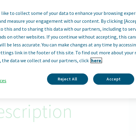
like to collect some of your data to enhance your browsing exper
хівець з інструк
and measure your engagement with our content. By clicking [Acce
o this and to sharing this data with our partners, including to se
Kyiv, Ukraine
ads on other websites. If you continue without accepting, this ca
will be less accurate. You can make changes at any time by accessi
ttings link in the footer of this site. To find out more about your 
Apply Now
, the data we collect and our partners, click
here.
ID: 68073
Reject All
Accept
ces
scription