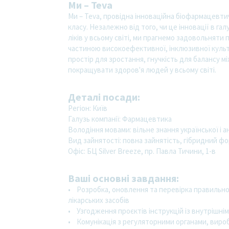
Ми – Teva
Ми – Teva, провідна інноваційна біофармацевтич
класу. Незалежно від того, чи це інновації в гал
ліків у всьому світі, ми прагнемо задовольняти 
частиною високоефективної, інклюзивної культу
простір для зростання, гнучкість для балансу 
покращувати здоров'я людей у всьому світі.
Деталі посади:
Регiон: Київ
Галузь компанiї: Фармацевтика
Володіння мовами: вільне знання української і а
Вид зайнятості: повна зайнятість, гібридний ф
Офіс: БЦ Silver Breeze, пр. Павла Тичини, 1-в
Ваші основні завдання:
• Розробка, оновлення та перевірка правильнос
лікарських засобів
• Узгодження проєктів інструкцій із внутрішні
• Комунікація з регуляторними органами, вир