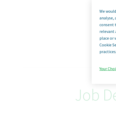
We would 
Фа
analyse, 
consent t
relevant 
place or 
Cookie Se
practices
Your Choi
Job De