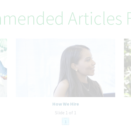
mended Articles F
How We Hire
Slide 1 of 1
1