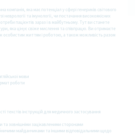
на компанія, яка має потенціал у сфері генериків світового
узі неврології та імунології, чи постачання високоякісних
потреби пацієнтів зараз і в майбутньому. Тут ви станете
ри, яка цінує свіже мислення та співпрацю. Ви отримаєте
між особистим життям і роботою, а також можливість разом
нглійської мови
ормат роботи
ті текстів інструкцій для медичного застосування
ми та зовнішніми зацікавленими сторонами
обничими майданчиками та іншими відповідальними щодо