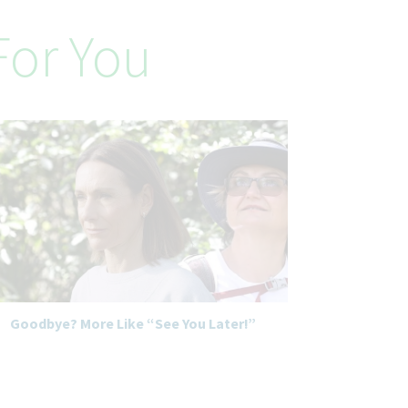
or You
Goodbye? More Like “See You Later!”