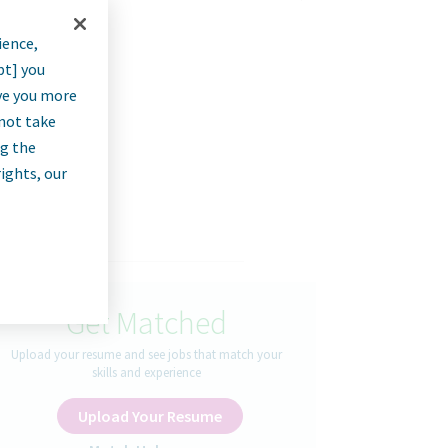
ience,
цій
pt] you
rve you more
nnot take
ng the
rights, our
Get Matched
Upload your resume and see jobs that match your
skills and experience
Upload Your Resume