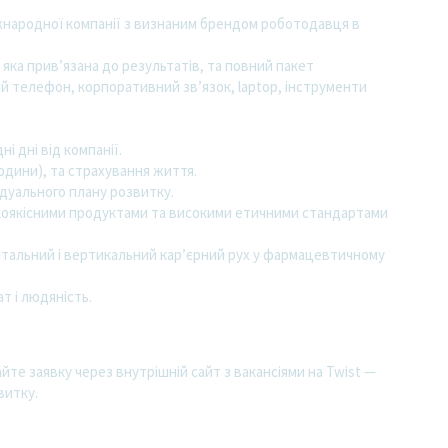
жнародної компанії з визнаним брендом роботодавця в
яка прив’язана до результатів, та повний пакет
й телефон, корпоративний зв’язок, laptop, інструменти
і дні від компанії.
одини), та страхування життя.
дуального плану розвитку.
окоякісними продуктами та високими етичними стандартами
нтальний і вертикальний кар’єрний рух у фармацевтичному
т і людяність.
айте заявку через внутрішній сайт з вакансіями на Twist —
витку.