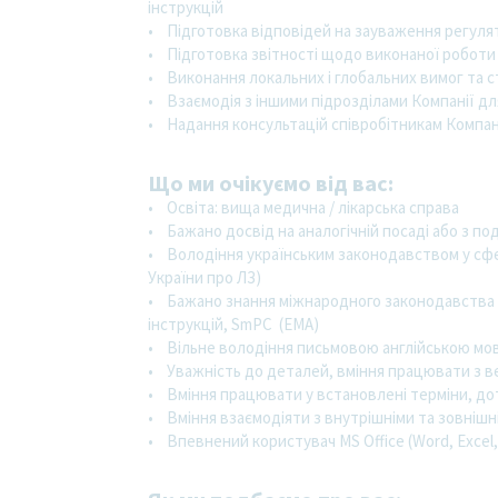
інструкцій
• Підготовка відповідей на зауваження регулят
• Підготовка звітності щодо виконаної роботи
• Виконання локальних і глобальних вимог та с
• Взаємодія з іншими підрозділами Компанії дл
• Надання консультацій співробітникам Компан
Що ми очікуємо від вас:
• Освіта: вища медична / лікарська справа
• Бажано досвід на аналогічній посаді або з п
• Володіння українським законодавством у сфер
України про ЛЗ)
• Бажано знання міжнародного законодавства т
інструкцій, SmPC (EMA)
• Вільне володіння письмовою англійською мов
• Уважність до деталей, вміння працювати з в
• Вміння працювати у встановлені терміни, д
• Вміння взаємодіяти з внутрішніми та зовніш
• Впевнений користувач MS Office (Word, Excel,