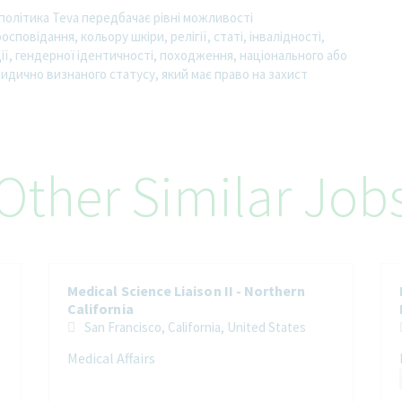
політика Teva передбачає рівні можливості
сповідання, кольору шкіри, релігії, статі, інвалідності,
ції, гендерної ідентичності, походження, національного або
идично визнаного статусу, який має право на захист
Other Similar Job
Medical Science Liaison II - Northern
California
San Francisco, California, United States
Medical Affairs