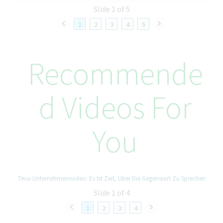
למגוון רחב של אפשרויות, החל מתוכניות למידה ופרויקטים קצרי טווח
Slide 1 of 5
ועד להזדמנויות לצמיחה. כאן, לוקחים חלק מתרבות שמעצימה אותך
1
2
3
4
5
להשיג את היעדים שלך ולתעדף את הרווחה שלך בכל שלב בדרך.
עובד/ת טבע?
Recommende
יש להגיש מועמדות דרך "טוויסט", הפלטפורמה הפנימית שלנו לפיתוח
קריירה.
D Videos For
מחוייבות טבע להזדמנות שווה בתעסוקה / بتكافؤ
الفرص
טבע תעשיות פרמצבטיות מחויבת למתן הזדמנות תעסוקה שווה לכל.
You
כחלק ממדיניות ההעסקה הגלובלית של החברה, אנו מחויבים לתת
הזדמנות שווה מבלי להתייחס לגיל, גזע, דת, אמונה, צבע עור, מגדר,
מוגבלויות, הריון, מצב רפואי, נטייה מינית, זהות או צורת ביטוי מגדרית,
מוצא, זהות לאומית או אתנית או כל סטאטוס חוקי אחר הזכאי להגנה
תחת החוקים החלים עלינו.
Teva-Unternehmensvideo: Es Ist Zeit, Über Die Gegenwart Zu Sprechen
Slide 1 of 4
1
2
3
4