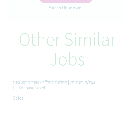
עמידה בלוחות זמנים תוך שמירה על רמת דיוק גבוהה בהפצה
Match Unknown
מתן שירות לקוחות אדיב, מקצועי ואמין
הכישורים והניסיון שיש לך
Other Similar
רישיון נהיגה ג’ עד 12 טון – חובה
ניסיון קודם בהפצה / שליחויות – יתרון
נכונות לעבודה פיזית (נהיגה, טעינה ופריקה)
אחריות, אמינות ודיוק
Jobs
זמינות לשעות עבודה מוקדמות
תודעת שירות ויחסי אנוש מצוינים
טווח שכר
נציג/ה רפואית | החלפה לחל"ד - אזור מרכז\צפון
איך אנחנו דואגים לך
Shoham, Israel
בטבע, בריאות טובה יותר מתחילה מבפנים. מהיום הראשון, מקבלים
Sales
אצלנו תמיכה בהטבות שנועדו לעזור לך לשגשג בעבודה ומעבר לה. זה
כולל חופשה שנתית נדיבה, תוכניות תגמול, גמישות, גישה לתמיכה
רפואית מותאמת אישית ודרכים משמעותיות לתרום לקהילה.כשזה מגיע
לקריירה שלך, יעודדו אותך לחקור, להתפתח ולעצב את הדרך שלך.
"טוויסט", הפלטפורמה הפנימית שלנו לפיתוח קריירה, מעניקה לך גישה