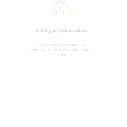
Kontakt
Judith Horn
Human Resources
Aim Higher, Achieve More
Arbeitest du bereits @TEVA?
Make an impact in a collaborative
environment that empowers your growth and
Wenn Du ein aktueller Teva-Mitarbeiter bist, kannst Du dich
career
über die interne Karriereseite unter "Employee Central"
registrieren. Auf diese Weise wird Deine Bewerbung vorrangig
behandelt. Du kannst auch Möglichkeiten sehen, die
ausschließlich Teva-Mitarbeitern zugänglich sind. Verwende
den folgenden Link, um zu suchen und sich zu
bewerben:
Interne Karriereseite
*Die interne Karriereseite ist auch über Dein Heimnetzwerk
verfügbar. Wenn Du Probleme bei der Eröffnung Deines EC-
Kontos hast, wende Dich bitte an Deinen lokalen HR / IT-
Partner.