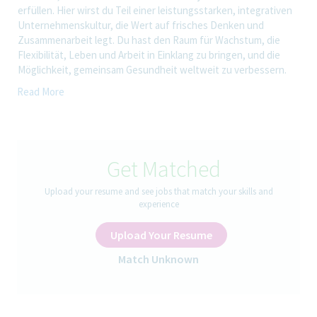
erfüllen. Hier wirst du Teil einer leistungsstarken, integrativen
Unternehmenskultur, die Wert auf frisches Denken und
Zusammenarbeit legt. Du hast den Raum für Wachstum, die
Flexibilität, Leben und Arbeit in Einklang zu bringen, und die
Möglichkeit, gemeinsam Gesundheit weltweit zu verbessern.
Read More
Ein Tag im Bereich
Werde Teil der Gruppe der Betriebsingenieure bei der TEVA
Biotech mit seinen spannenden und abwechslungsreichen
Get Matched
Tätigkeiten, um die kontinuierliche Verfügbarkeit bzw.
Funktionsfähigkeit unsere biopharmazeutischen Produktions-
Upload your resume and see jobs that match your skills and
und Nebenanlagen am Standort Ulm sicherzustellen.
experience
Arbeite mit an der Gestaltung leaner interner Prozesse und der
Entwicklung/Roll out von Tools für Wartungs- und Ersatzteil-
Upload Your Resume
Management.
Match Unknown
Hauptaufgaben und Verantwortlichkeiten:
Selbstständiges Abstimmen, Koordinieren, Beauftragen sowie