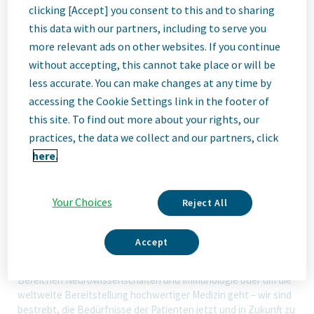
clicking [Accept] you consent to this and to sharing
this data with our partners, including to serve you
ID: 67841
more relevant ads on other websites. If you continue
without accepting, this cannot take place or will be
less accurate. You can make changes at any time by
Job
accessing the Cookie Settings link in the footer of
this site. To find out more about your rights, our
Description
practices, the data we collect and our partners, click
here.
Wir sind Teva
Your Choices
Reject All
Wir sind Teva, ein führendes, innovatives biopharmazeutisches
Accept
Unternehmen, das durch ein erstklassiges Generikageschäft
unterstützt wird. Ganz gleich, ob es um Innovationen in den
Bereichen Neurowissenschaften und Immunologie oder um die
weltweite Bereitstellung hochwertiger Medizin geht – wir sind
bestrebt, die Bedürfnisse der Patienten jetzt und in Zukunft zu