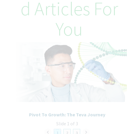
D Articles For
externen Audits sowie Behörden-Inspektionen als SME für alle
technischen und regulatorischen Fragestellungen rund um die
Produktionstechnik
Unterstützung der Abteilung Maintenance als 2nd Level
You
Support für kurzfristige Störungsbeseitigungen
Teilnahme an der Rufbereitschaft der Abteilung Engineering
Wen suchen wir
Du bist
Zuverlässig, selbständiges und zielorientiert
Kommunikations-/teamfähig und hast eine analytische und
strategische Denken- sowie eine pragmatische
Handlungsweise
Führungserfahren im Umgang mit Dienstleistern und
durchsetzungsstark bei Zusammenarbeit mit internen und
Pivot To Growth: The Teva Journey
externen Partnern
Slide 1 of 3
1
2
3