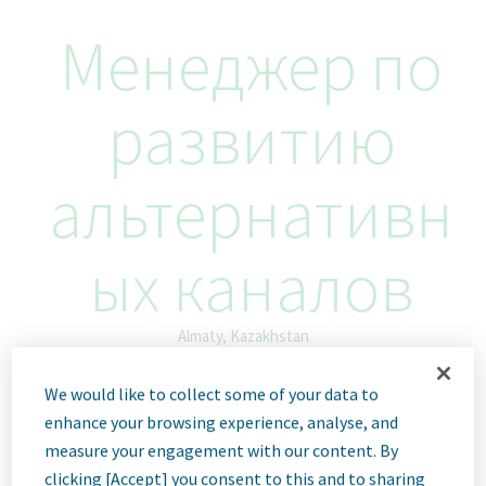
Менеджер по
развитию
альтернативн
ых каналов
Almaty, Kazakhstan
ID: 67946
We would like to collect some of your data to
enhance your browsing experience, analyse, and
measure your engagement with our content. By
clicking [Accept] you consent to this and to sharing