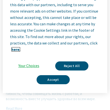
Job
this data with our partners, including to serve you
more relevant ads on other websites. If you continue
Description
without accepting, this cannot take place or will be
less accurate. You can make changes at any time by
accessing the Cookie Settings link in the footer of
this site. To find out more about your rights, our
Мы Teva
practices, the data we collect and our partners, click
Мы — Teva, ведущая инновационная биофармацевтическая
here.
компания, основанная на бизнесе дженериков мирового
класса. Будь то инновации в области нейробиологии и
иммунологии или предоставление высококачественной
Your Choices
Reject All
медицины по всему миру, мы стремимся удовлетворять
потребности пациентов сейчас и в будущем. Здесь вы
станете частью высокоэффективной, инклюзивной
Accept
культуры, которая ценит свежее мышление и
сотрудничество. У вас будет пространство для роста,
гибкость, чтобы совмещать жизнь с работой, и
возможность вместе улучшить здоровье во всем мире.
Read More
Вам предстоит