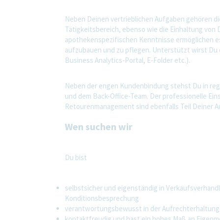
Neben Deinen vertrieblichen Aufgaben gehören d
Tätigkeitsbereich, ebenso wie die Einhaltung von 
apothekenspezifischen Kenntnisse ermöglichen es 
aufzubauen und zu pflegen. Unterstützt wirst Du 
Business Analytics-Portal, E-Folder etc.).
Neben der engen Kundenbindung stehst Du in reg
und dem Back-Office-Team. Der professionelle Ein
Retourenmanagement sind ebenfalls Teil Deiner A
Wen suchen wir
Du bist
selbstsicher und eigenständig in Verkaufsverhan
Konditionsbesprechung
verantwortungsbewusst in der Aufrechterhaltung u
kontaktfreudig und hast ein hohes Maß an Eigenm