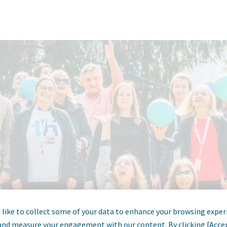
like to collect some of your data to enhance your browsing exper
and measure your engagement with our content. By clicking [Acce