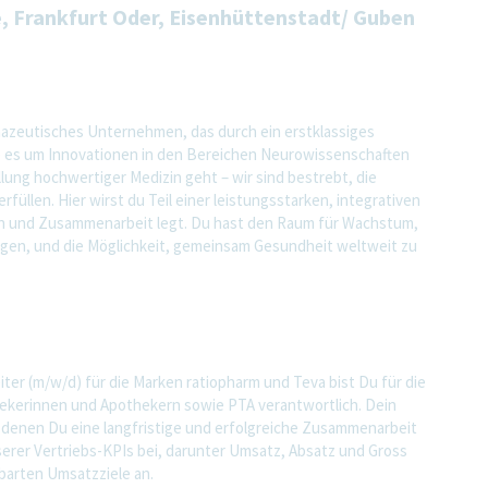
e, Frankfurt Oder, Eisenhüttenstadt/ Guben
rmazeutisches Unternehmen, das durch ein erstklassiges
ob es um Innovationen in den Bereichen Neurowissenschaften
ung hochwertiger Medizin geht – wir sind bestrebt, die
rfüllen. Hier wirst du Teil einer leistungsstarken, integrativen
en und Zusammenarbeit legt. Du hast den Raum für Wachstum,
bringen, und die Möglichkeit, gemeinsam Gesundheit weltweit zu
ter (m/w/d) für die Marken ratiopharm und Teva bist Du für die
ekerinnen und Apothekern sowie PTA verantwortlich. Dein
denen Du eine langfristige und erfolgreiche Zusammenarbeit
serer Vertriebs-KPIs bei, darunter Umsatz, Absatz und Gross
nbarten Umsatzziele an.