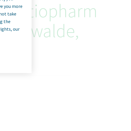
d) ratiopharm
rve you more
nnot take
ng the
reienwalde,
rights, our