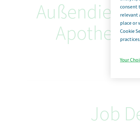
Außendienstm
consent t
relevant 
place or 
Apotheke -
Cookie Se
practices
Your Choi
Job De