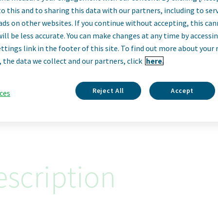
itarbeiter (m/w/
o this and to sharing this data with our partners, including to se
ads on other websites. If you continue without accepting, this ca
will be less accurate. You can make changes at any time by accessi
 Berlin Ost, Bad F
ttings link in the footer of this site. To find out more about your 
, the data we collect and our partners, click
here.
Frankfurt Oder
Reject All
Accept
ces
Berlin, Germany
scription