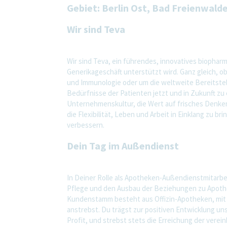
Gebiet: Berlin Ost, Bad Freienwald
Wir sind Teva
Wir sind Teva, ein führendes, innovatives biopha
Generikageschäft unterstützt wird. Ganz gleich, 
und Immunologie oder um die weltweite Bereitstell
Bedürfnisse der Patienten jetzt und in Zukunft zu e
Unternehmenskultur, die Wert auf frisches Denk
die Flexibilität, Leben und Arbeit in Einklang zu 
verbessern.
Dein Tag im Außendienst
In Deiner Rolle als Apotheken-Außendienstmitarbei
Pflege und den Ausbau der Beziehungen zu Apoth
Kundenstamm besteht aus Offizin-Apotheken, mit 
anstrebst. Du trägst zur positiven Entwicklung un
Profit, und strebst stets die Erreichung der verei