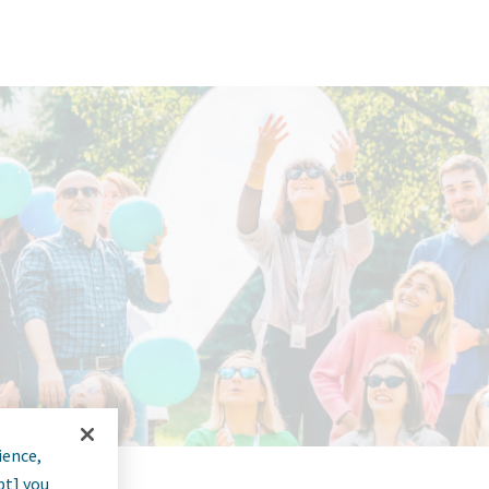
ience,
pt] you