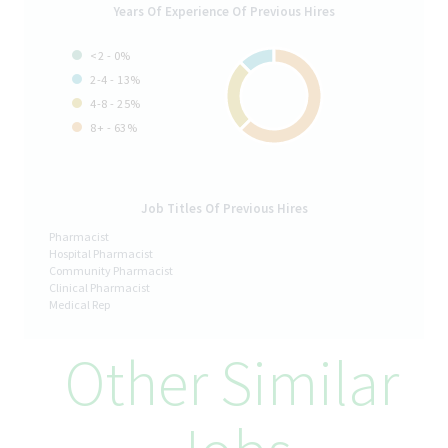
Медицина / Фармація (промислова, клінічна тощо), або
Years Of Experience Of Previous Hires
суміжні спеціальності: Хімія, Хімічні технології та інженерія,
Біотехнології та Біоінженерія, Біологія та Біохімія.
<2 - 0%
Досвід роботи медичним представником, роботи в аптеці.
2-4 - 13%
Студенти останніх курсів медичних університетів також
4-8 - 25%
приймаються до розгляду.
8+ - 63%
Впевнений користувач ПК, з готовністю працювати з CRM,
внутрішніми системами та онлайн-інструментами.
Водійське посвідчення категорії В, готовність до активного
роз'їзного графіку.
Job Titles Of Previous Hires
Налаштовані на системність та відповідальність:
Pharmacist
планування, цифри, звітність, аналітику результатів.
Hospital Pharmacist
Готові постійно розвиватися: тренінги, онлайн-курси,
Community Pharmacist
внутрішні програми розвитку — ми шукаємо людей, які
Clinical Pharmacist
Medical Rep
хочуть рости.
Відмінні комунікаційні та презентаційні навички.
Other Similar
Як ми подбаємо про вас:
Офіційне працевлаштування та стабільність міжнародної
компанії з визнаним брендом роботодавця в Україні.