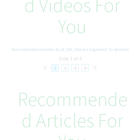
D Videos For
Якщо ви є співробітником Teva, будь ласка, подайте заявку
через внутрішній сайт з вакансіями на Twist — це єдиний
ресурс для вашого професійного розвитку.
You
Рівні можливості в Teva:
Teva прагне до рівних можливостей. Глобальна політика
Teva передбачає рівні можливості працевлаштування
Teva-Unternehmensvideo: Es Ist Zeit, Über Die Gegenwart Zu Sprechen
незалежно від віку, раси, віросповідання, кольору шкіри,
релігії, статі, інвалідності, вагітності, стану здоров'я,
Slide 1 of 4
сексуальної орієнтації, гендерної ідентичності,
1
2
3
4
походження, національного або етнічного походження або
будь-якого іншого юридично визнаного статусу, який має
право на захист відповідно до чинного законодавства.
Recommende
D Articles For