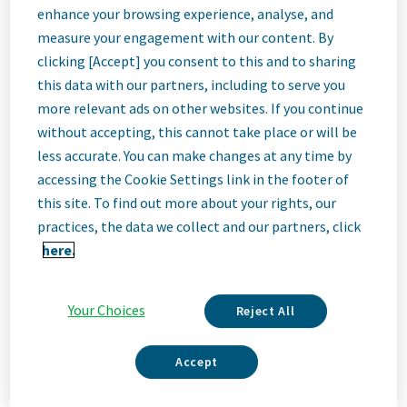
Description
enhance your browsing experience, analyse, and
measure your engagement with our content. By
clicking [Accept] you consent to this and to sharing
Ми – Teva
this data with our partners, including to serve you
Ми – Teva, провідна інноваційна біофармацевтична
more relevant ads on other websites. If you continue
компанія, яка має потенціал у сфері генериків світового
класу. Незалежно від того, чи це інновації в галузі
without accepting, this cannot take place or will be
неврології та імунології, чи постачання високоякісних ліків у
less accurate. You can make changes at any time by
всьому світі, ми прагнемо задовольняти потреби пацієнтів
accessing the Cookie Settings link in the footer of
зараз і в майбутньому. Тут ви станете частиною
this site. To find out more about your rights, our
високоефективної, інклюзивної культури, яка цінує свіже
мислення та співпрацю. Ви отримаєте простір для
practices, the data we collect and our partners, click
зростання, гнучкість для балансу між особистим життям і
here.
роботою, а також можливість разом покращувати здоров'я
людей у всьому світі.
Your Choices
Reject All
Ваші основні завдання:
Read More
Формувати позитивний імідж бренду Teva серед клієнтів та
Accept
партнерів на визначеній території: від перших знайомств до
довіри, що базується на фактах і досвіді.