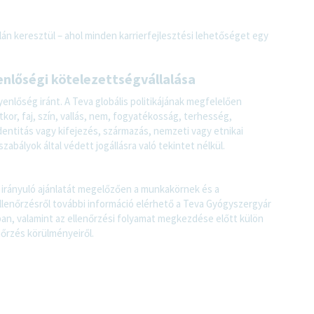
án keresztül – ahol minden karrierfejlesztési lehetőséget egy
enlőségi kötelezettségvállalása
enlőség iránt. A Teva globális politikájának megfelelően
kor, faj, szín, vallás, nem, fogyatékosság, terhesség,
identitás vagy kifejezés, származás, nemzeti vagy etnikai
abályok által védett jogállásra való tekintet nélkül.
 irányuló ajánlatát megelőzően a munkakörnek és a
llenőrzésről további információ elérhető a Teva Gyógyszergyár
ban, valamint az ellenőrzési folyamat megkezdése előtt külön
nőrzés körülményeiről.