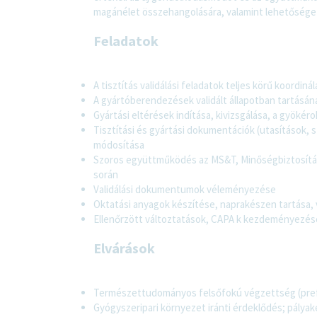
magánélet összehangolására, valamint lehetőséget
Feladatok
A tisztítás validálási feladatok teljes körű koordin
A gyártóberendezések validált állapotban tartásána
Gyártási eltérések indítása, kivizsgálása, a gyöké
Tisztítási és gyártási dokumentációk (utasítások, 
módosítása
Szoros együttműködés az MS&T, Minőségbiztosítás és
során
Validálási dokumentumok véleményezése
Oktatási anyagok készítése, naprakészen tartása,
Ellenőrzött változtatások, CAPA k kezdeményezé
Elvárások
Természettudományos felsőfokú végzettség (prefe
Gyógyszeripari környezet iránti érdeklődés; pályak