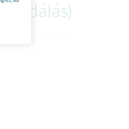
rights, our
-validálás)