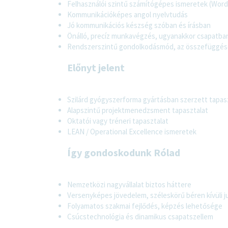
Felhasználói szintű számítógépes ismeretek (Word,
Kommunikációképes angol nyelvtudás
Jó kommunikációs készség szóban és írásban
Önálló, precíz munkavégzés, ugyanakkor csapatb
Rendszerszintű gondolkodásmód, az összefüggése
Előnyt jelent
Szilárd gyógyszerforma gyártásban szerzett tapas
Alapszintű projektmenedzsment tapasztalat
Oktatói vagy tréneri tapasztalat
LEAN / Operational Excellence ismeretek
Így gondoskodunk Rólad
Nemzetközi nagyvállalat biztos háttere
Versenyképes jövedelem, széleskörű béren kívüli j
Folyamatos szakmai fejlődés, képzés lehetősége
Csúcstechnológia és dinamikus csapatszellem