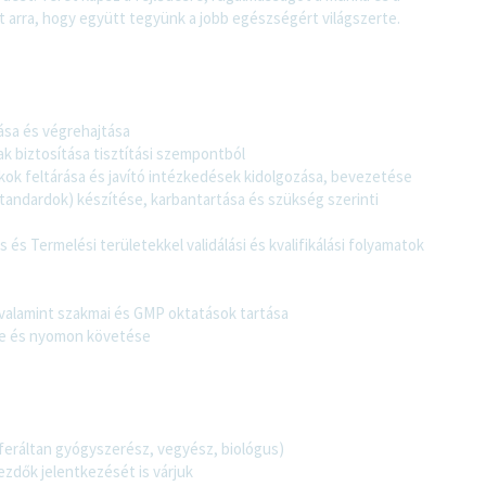
 arra, hogy együtt tegyünk a jobb egészségért világszerte.
álása és végrehajtása
k biztosítása tisztítási szempontból
rokok feltárása és javító intézkedések kidolgozása, bevezetése
standardok) készítése, karbantartása és szükség szerinti
 Termelési területekkel validálási és kvalifikálási folyamatok
 valamint szakmai és GMP oktatások tartása
se és nyomon követése
ráltan gyógyszerész, vegyész, biológus)
ezdők jelentkezését is várjuk