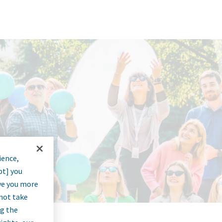
ience,
pt] you
rve you more
nnot take
ng the