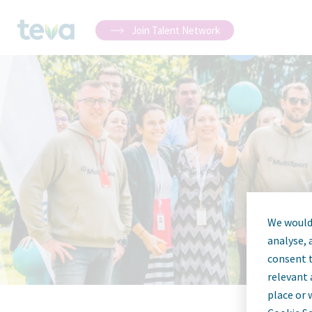
Join Talent Network
We would 
analyse, 
consent t
relevant 
place or 