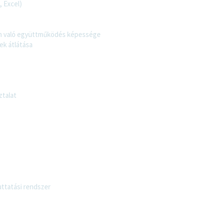
 Excel)
an való együttműködés képessége
k átlátása
ztalat
uttatási rendszer