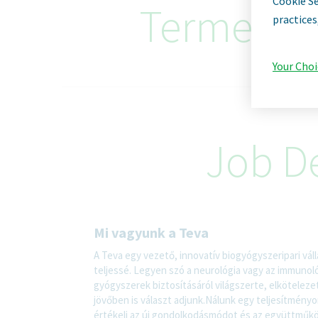
Cookie Se
Termelési 
practices
Your Choi
Job De
Mi vagyunk a Teva
A Teva egy vezető, innovatív biogyógyszeripari vál
teljessé. Legyen szó a neurológia vagy az immunol
gyógyszerek biztosításáról világszerte, elkötelez
jövőben is választ adjunk.Nálunk egy teljesítményor
értékeli az új gondolkodásmódot és az együttműkö