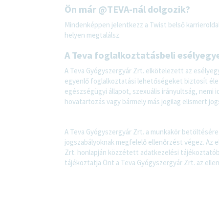
Ön már @TEVA-nál dolgozik?
Mindenképpen jelentkezz a Twist belső karrieroldal
helyen megtalálsz.
A Teva foglalkoztatásbeli esélyegy
A Teva Gyógyszergyár Zrt. elkötelezett az esélyegy
egyenlő foglalkoztatási lehetőségeket biztosít élet
egészségügyi állapot, szexuális irányultság, nemi 
hovatartozás vagy bármely más jogilag elismert jogsz
A Teva Gyógyszergyár Zrt. a munkakör betöltésére
jogszabályoknak megfelelő ellenőrzést végez. Az e
Zrt. honlapján közzétett adatkezelési tájékoztató
tájékoztatja Önt a Teva Gyógyszergyár Zrt. az elle