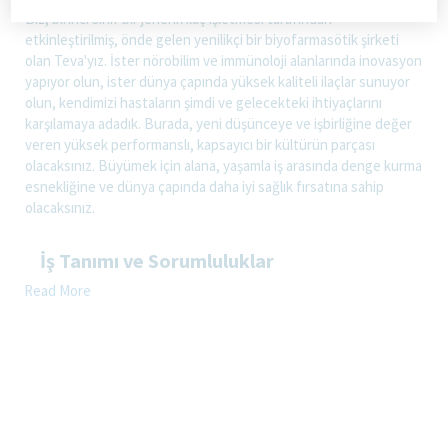
Biz, birinci sınıf bir jenerik ilaç işletmesi tarafından
etkinleştirilmiş, önde gelen yenilikçi bir biyofarmasötik şirketi
olan Teva'yız. İster nörobilim ve immünoloji alanlarında inovasyon
yapıyor olun, ister dünya çapında yüksek kaliteli ilaçlar sunuyor
olun, kendimizi hastaların şimdi ve gelecekteki ihtiyaçlarını
karşılamaya adadık. Burada, yeni düşünceye ve işbirliğine değer
veren yüksek performanslı, kapsayıcı bir kültürün parçası
olacaksınız. Büyümek için alana, yaşamla iş arasında denge kurma
esnekliğine ve dünya çapında daha iyi sağlık fırsatına sahip
olacaksınız.
İş Tanımı ve Sorumluluklar
Sorumlu olduğu bölgelerde eğitimini aldığı ürünlerin tanıtımını
Read More
yapmak, sağlık çalışanlarına,hastalarını tedavi ederken
ürünlerimizin özellik, fayda ve avantajlarını aktarmak.
Doktor ve eczacılara sorumlu olduğu ilaçlar hakkında medikal
bilgileri Teva uyumluluk kuralları ve sağlık bakanlığının
promosyon aktiviteleri ile ilgili düzenlemeleri doğrultusunda
sunmak
Mevcut portföyünü, en uygun kaynak dağılımını yapıp yönetmek