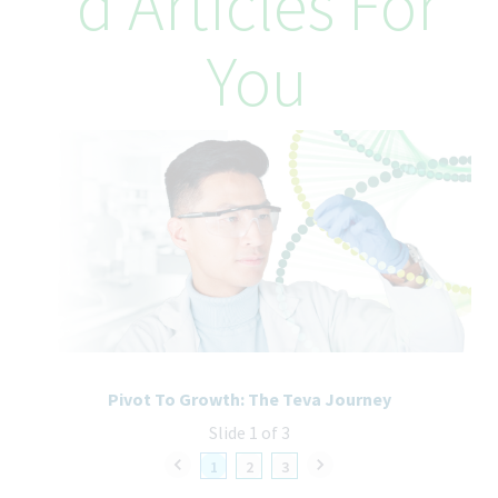
D Articles For
You
Pivot To Growth: The Teva Journey
Slide 1 of 3
1
2
3