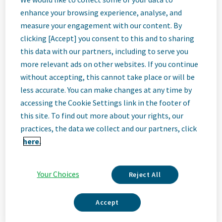
Job
enhance your browsing experience, analyse, and
measure your engagement with our content. By
Description
clicking [Accept] you consent to this and to sharing
this data with our partners, including to serve you
more relevant ads on other websites. If you continue
Ми – Teva
without accepting, this cannot take place or will be
Ми – Teva, провідна інноваційна біофармацевтична
less accurate. You can make changes at any time by
компанія, яка має потенціал у сфері генериків світового
accessing the Cookie Settings link in the footer of
класу. Незалежно від того, чи це інновації в галузі
неврології та імунології, чи постачання високоякісних ліків у
this site. To find out more about your rights, our
всьому світі, ми прагнемо задовольняти потреби пацієнтів
practices, the data we collect and our partners, click
зараз і в майбутньому. Тут ви станете частиною
here.
високоефективної, інклюзивної культури, яка цінує свіже
мислення та співпрацю. Ви отримаєте простір для
зростання, гнучкість для балансу між особистим життям і
Your Choices
Reject All
роботою, а також можливість разом покращувати здоров'я
людей у всьому світі.
Accept
Ваші основні завдання:
Read More