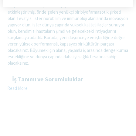
Biz, birinci sınıf bir jenerik ilaç işletmesi tarafından
etkinleştirilmiş, önde gelen yenilikçi bir biyofarmasötik şirketi
olan Teva'yız. İster nörobilim ve immünoloji alanlarında inovasyon
yapıyor olun, ister dünya çapında yüksek kaliteli ilaçlar sunuyor
olun, kendimizi hastaların şimdi ve gelecekteki ihtiyaçlarını
karşılamaya adadık. Burada, yeni düşünceye ve işbirliğine değer
veren yüksek performanslı, kapsayıcı bir kültürün parçası
olacaksınız. Büyümek için alana, yaşamla iş arasında denge kurma
esnekliğine ve dünya çapında daha iyi sağlık fırsatına sahip
olacaksınız.
İş Tanımı ve Sorumluluklar
Sorumlu olduğu bölgelerde eğitimini aldığı ürünlerin tanıtımını
Read More
yapmak, sağlık çalışanlarına,hastalarını tedavi ederken
ürünlerimizin özellik, fayda ve avantajlarını aktarmak.
Doktor ve eczacılara sorumlu olduğu ilaçlar hakkında medikal
bilgileri Teva uyumluluk kuralları ve sağlık bakanlığının
promosyon aktiviteleri ile ilgili düzenlemeleri doğrultusunda
sunmak
Mevcut portföyünü, en uygun kaynak dağılımını yapıp yönetmek