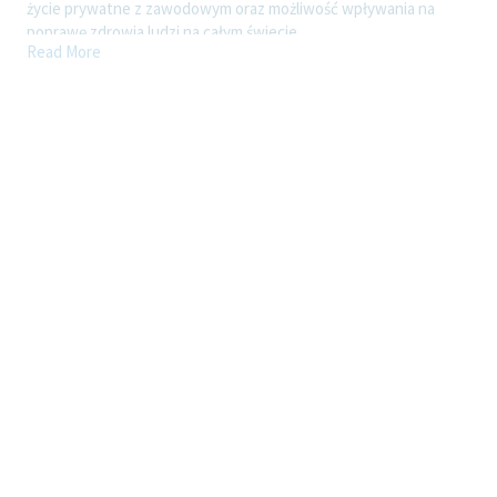
życie prywatne z zawodowym oraz możliwość wpływania na
poprawę zdrowia ludzi na całym świecie.
Read More
Możliwości
Dołącz do naszego zespołu jako Konsultant Medyczny w
województwie małopolskim i weź udział w budowaniu zaufania
do marki Teva, lidera innowacji w ochronie zdrowia. Ta rola daje
Ci szansę na rozwój w dynamicznym środowisku, w którym
wspólnie realizujemy cele i koncentrujemy się na dostarczaniu
realnej wartości pacjentom i ich rodzinom.
Do Twoich obowiązków będzie należało
Promowanie na podległym terenie określonej grupy preparatów
Firmy w środowisku lekarskim,
Budowanie i podtrzymywanie pozytywnych relacji z odbiorcami
promocji,
Przygotowanie prezentacji i spotkań promocyjnych,
Skuteczna realizacja strategii marketingowej,