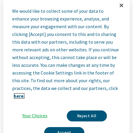
Konsultant(-ka)
We would like to collect some of your data to
enhance your browsing experience, analyse, and
Medyczny(-a)-
measure your engagement with our content. By
clicking [Accept] you consent to this and to sharing
Wadowice/
this data with our partners, including to serve you
more relevant ads on other websites. If you continue
without accepting, this cannot take place or will be
Sucha
less accurate. You can make changes at any time by
accessing the Cookie Settings link in the footer of
Beskidzka/
this site. To find out more about your rights, our
practices, the data we collect and our partners, click
here.
Żywiec
Your Choices
Reject All
malopolskie, Poland • Wadowice, Poland
Accept