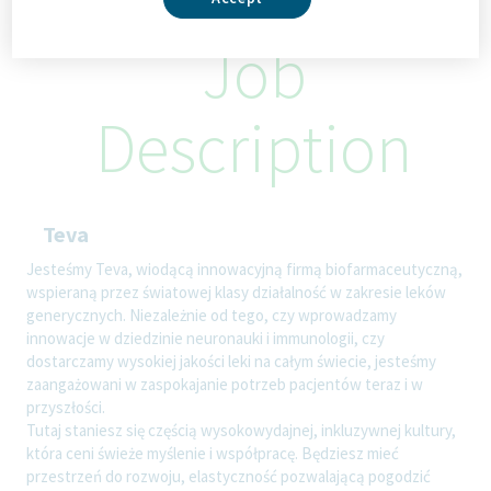
Job
Description
Teva
Jesteśmy Teva, wiodącą innowacyjną firmą biofarmaceutyczną,
wspieraną przez światowej klasy działalność w zakresie leków
generycznych. Niezależnie od tego, czy wprowadzamy
innowacje w dziedzinie neuronauki i immunologii, czy
dostarczamy wysokiej jakości leki na całym świecie, jesteśmy
zaangażowani w zaspokajanie potrzeb pacjentów teraz i w
przyszłości.
Tutaj staniesz się częścią wysokowydajnej, inkluzywnej kultury,
która ceni świeże myślenie i współpracę. Będziesz mieć
przestrzeń do rozwoju, elastyczność pozwalającą pogodzić