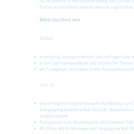
Als Mitarbeiter in der Instandhaltung hast Du die
Prozesse und Arbeitsabläufe aktiv mitzugestalten.
Wen suchen wir
Du bist
zuverlässig, lösungsorientiert und verfügen über 
in der Lage handwerkliche und technische Themen
ein Teamplayer und haben starke Kommunikationsf
Hast Du
eine erfolgreich abgeschlossene Ausbildung zum E
Energieanlagenelektroniker (m/w/d), idealerweise
vergleichbarem
Fertigkeiten bzw. Kenntnisse in SPS (Siemens TIA
MS Office 365 Erfahrungen und Umgang mit SAP P