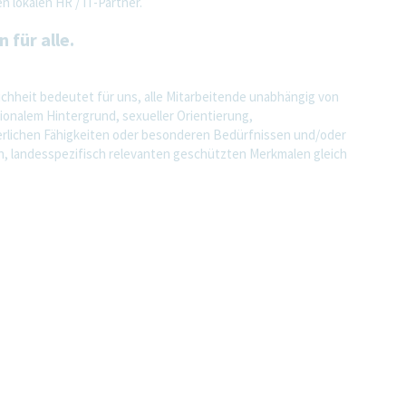
 lokalen HR / IT-Partner.
 für alle.
eichheit bedeutet für uns, alle Mitarbeitende unabhängig von
ionalem Hintergrund, sexueller Orientierung,
perlichen Fähigkeiten oder besonderen Bedürfnissen und/oder
n, landesspezifisch relevanten geschützten Merkmalen gleich