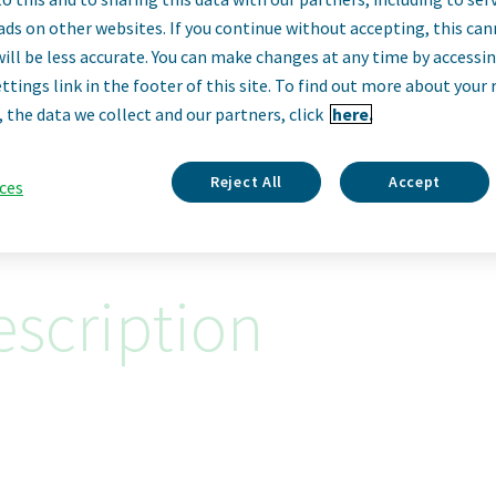
niker/Mechaniker
ads on other websites. If you continue without accepting, this ca
will be less accurate. You can make changes at any time by accessi
Instandhaltung
ttings link in the footer of this site. To find out more about your 
, the data we collect and our partners, click
here.
Ulm, Germany
Reject All
Accept
ces
scription