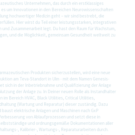
rmazeutisches Unternehmen, das durch ein erstklassiges
ob es um Innovationen in den Bereichen Neurowissenschaften
ung hochwertiger Medizin geht – wir sind bestrebt, die
rfüllen. Hier wirst du Teil einer leistungsstarken, integrativen
en und Zusammenarbeit legt. Du hast den Raum für Wachstum,
bringen, und die Möglichkeit, gemeinsam Gesundheit weltweit zu
armazeutischen Produkten sicherzustellen, wird eine neue
duktion am Teva-Standort in Ulm - mit dem Namen Genesis-
det sich in der Inbetriebnahme und Qualifizierung der Anlage
utzung der Anlage zu. In Deiner neuen Rolle als Instandhalter
m Bereich HVAC, Black Utilities, Critical Utilities,
dhaltung (Wartung und Reparatur) dieser zuständig. Dazu
d baust elektrische Anlagen und Maschinen nach GxP
 Verbesserung von Ablaufprozessen und setzt diese in
selbstständige und ordnungsgemäße Dokumentationen aller
ltungs-, Kalibrier-, Wartungs-, Reparaturarbeiten durch.