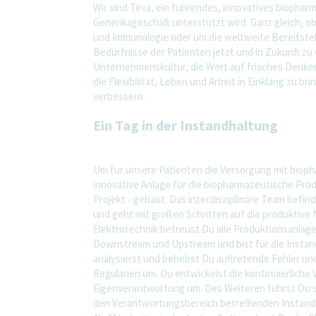
Wir sind Teva, ein führendes, innovatives biopha
Generikageschäft unterstützt wird. Ganz gleich, 
und Immunologie oder um die weltweite Bereitstell
Bedürfnisse der Patienten jetzt und in Zukunft zu e
Unternehmenskultur, die Wert auf frisches Denk
die Flexibilität, Leben und Arbeit in Einklang zu 
verbessern.
Ein Tag in der Instandhaltung
Um für unsere Patienten die Versorgung mit bioph
innovative Anlage für die biopharmazeutische Pro
Projekt - gebaut. Das interdisziplinäre Team befin
und geht mit großen Schritten auf die produktive N
Elektrotechnik betreust Du alle Produktionsanlagen i
Downstream und Upstream und bist für die Instan
analysierst und behebst Du auftretende Fehler un
Regularien um. Du entwickelst die kontinuierliche
Eigenverantwortung um. Des Weiteren führst Du 
den Verantwortungsbereich betreffenden Instandha