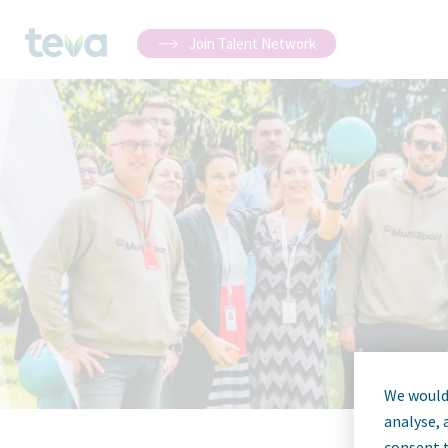
Join Talent Network
We would 
analyse, 
consent t