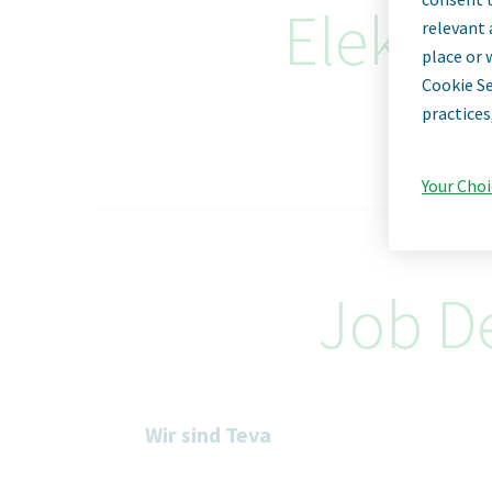
Elektro
relevant 
place or 
Cookie Se
practices
Your Choi
Job De
Wir sind Teva