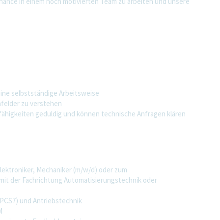
 Chance in einem hoch motivierten Team zu arbeiten und unsere
eine selbstständige Arbeitsweise
felder zu verstehen
ähigkeiten geduldig und können technische Anfragen klären
lektroniker, Mechaniker (m/w/d) oder zum
 mit der Fachrichtung Automatisierungstechnik oder
/PCS7) und Antriebstechnik
M