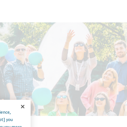
ience,
pt] you
rve you more