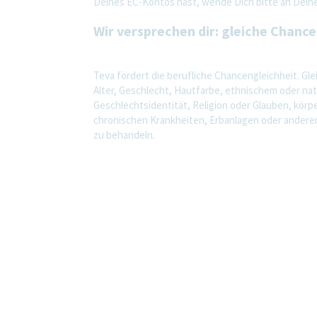
Deines EC-Kontos hast, wende Dich bitte an Deinen
Wir versprechen dir: gleiche Chancen
Teva fördert die berufliche Chancengleichheit. Gl
Alter, Geschlecht, Hautfarbe, ethnischem oder nat
Geschlechtsidentität, Religion oder Glauben, kör
chronischen Krankheiten, Erbanlagen oder andere
zu behandeln.