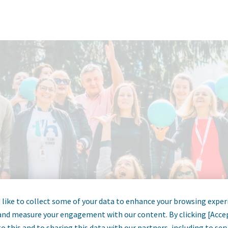
like to collect some of your data to enhance your browsing exper
and measure your engagement with our content. By clicking [Acce
o this and to sharing this data with our partners, including to se