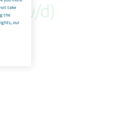
 (m/w/d)
nnot take
ng the
rights, our