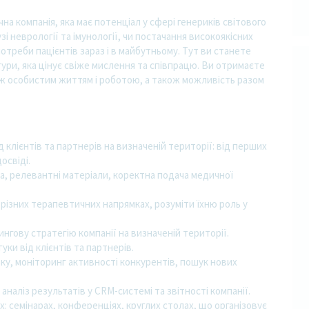
на компанія, яка має потенціал у сфері генериків світового
узі неврології та імунології, чи постачання високоякісних
потреби пацієнтів зараз і в майбутньому. Тут ви станете
ри, яка цінує свіже мислення та співпрацю. Ви отримаєте
між особистим життям і роботою, а також можливість разом
клієнтів та партнерів на визначеній території: від перших
освіді.
ета, релевантні матеріали, коректна подача медичної
ізних терапевтичних напрямках, розуміти їхню роль у
гову стратегію компанії на визначеній території.
уки від клієнтів та партнерів.
ку, моніторинг активності конкурентів, пошук нових
наліз результатів у CRM-системі та звітності компанії.
: семінарах, конференціях, круглих столах, що організовує