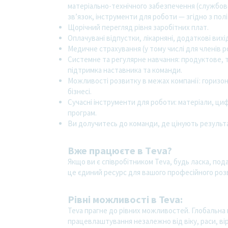
матеріально-технічного забезпечення (службо
зв’язок, інструменти для роботи — згідно з полі
Щорічний перегляд рівня заробітних плат.
Оплачувані відпустки, лікарняні, додаткові вихідн
Медичне страхування (у тому числі для членів р
Системне та регулярне навчання: продуктове, те
підтримка наставника та команди.
Можливості розвитку в межах компанії: горизо
бізнесі.
Сучасні інструменти для роботи: матеріали, ци
програм.
Ви долучитесь до команди, де цінують результа
Вже працюєте в Тeva?
Якщо ви є співробітником Teva, будь ласка, под
це єдиний ресурс для вашого професійного роз
Рівні можливості в Teva:
Teva прагне до рівних можливостей. Глобальна 
працевлаштування незалежно від віку, раси, віро