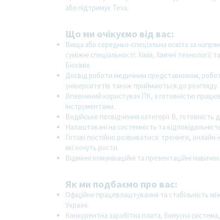
або підтримує Teva.
Що ми очікуємо від вас:
Вища або середньо-спеціальна освіта за напрям
суміжні спеціальності: Хімія, Хімічні технології т
Біохімія.
Досвід роботи медичним представником, роботи
університетів також приймаються до розгляду.
Впевнений користувач ПК, з готовністю працюв
інструментами.
Водійське посвідчення категорії В, готовність д
Налаштовані на системність та відповідальність
Готові постійно розвиватися: тренінги, онлайн
які хочуть рости.
Відмінні комунікаційні та презентаційні навички
Як ми подбаємо про вас:
Офіційне працевлаштування та стабільність мі
Україні.
Конкурентна заробітна плата, бонусна система, 