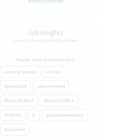
Match Unknown
Job Insights
Based On Previously Hired Candidates
Popular Skills Of Previous Hires
консультування
аптека
організація
забезпечення
Microsoft Word
Microsoft Office
Medicine
1с
розширення ринку
продажам