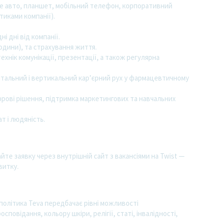
ве авто, планшет, мобільний телефон, корпоративний
тиками компанії).
і дні від компанії.
одини), та страхування життя.
хнік комунікації, презентації, а також регулярна
нтальний і вертикальний кар’єрний рух у фармацевтичному
фрові рішення, підтримка маркетингових та навчальних
т і людяність.
айте заявку через внутрішній сайт з вакансіями на Twist —
витку.
політика Teva передбачає рівні можливості
сповідання, кольору шкіри, релігії, статі, інвалідності,