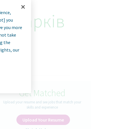
ience,
. Харків
pt] you
rve you more
nnot take
ng the
rights, our
Get Matched
Upload your resume and see jobs that match your
skills and experience
Upload Your Resume