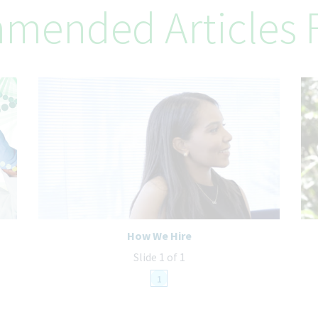
mended Articles F
How We Hire
Slide 1 of 1
1