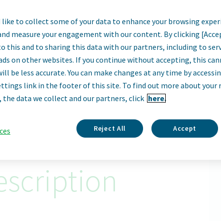
like to collect some of your data to enhance your browsing exper
й представник, м
and measure your engagement with our content. By clicking [Acce
o this and to sharing this data with our partners, including to se
Kharkiv, Ukraine
ads on other websites. If you continue without accepting, this ca
will be less accurate. You can make changes at any time by accessi
ttings link in the footer of this site. To find out more about your 
Apply Now
, the data we collect and our partners, click
here.
ID: 62454
Reject All
Accept
ces
scription