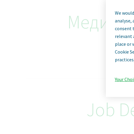
We would 
Медични
analyse, 
consent t
relevant 
place or 
Cookie Se
practices
Your Choi
Job De