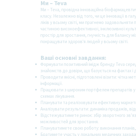
Ми – Teva
Ми – Teva, провідна інноваційна біофармацевтич
класу. Незалежно від того, чи це інновації в гал
ліків у всьому світі, ми прагнемо задовольняти 
частиною високоефективної, інклюзивної культу
простір для зростання, гнучкість для балансу 
покращувати здоров'я людей у всьому світі.
Ваші основні завдання:
Формувати позитивний імідж бренду Teva серед 
знайомств до довіри, що базується на фактах і д
Проводити якісні, підготовлені візити: чітка м
інформації.
Працювати з широким портфелем препаратів у р
схемах лікування.
Планувати та реалізовувати ефективну маркетин
Аналізувати результати: динаміка продажів, відг
Відстежуватимете ринок: збір зворотного зв’яз
можливостей для зростання.
Плануватимете свою роботу: виконання планів, а
Братимете участь у локальних медичних заходах