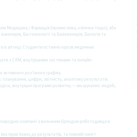
ом Медицина / Фармація (промислова, клінічна тощо), або
а інженерія, Біотехнології та Біоінженерія, Біологія та
 в аптеці. Студенти останніх курсів медичних
ати з CRM, внутрішніми системами та онлайн-
о активного роз'їзного графіку.
: планування, цифри, звітність, аналітику результатів.
-курси, внутрішні програми розвитку — ми шукаємо людей,
.
жнародної компанії з визнаним брендом роботодавця в
яка прив’язана до результатів, та повний пакет