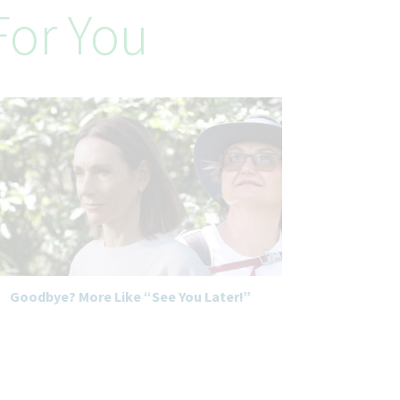
or You
Goodbye? More Like “See You Later!”