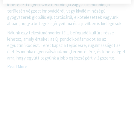
lehetővé. Legyen szó a neurológia vagy az immunológia
területén végzett innovációról, vagy kiváló minőségű
gyógyszerek globális eljuttatásáról, elkötelezettek vagyunk
abban, hogy a betegek igényeit ma és a jövőben is kielégítsük.
Nálunk egy teljesítményorientált, befogadó kultúra része
lehetsz, amely értékeli az új gondolkodásmódot és az
együttműködést. Teret kapsz a fejlődésre, rugalmasságot az
élet és munka egyensúlyának megteremtésére, és lehetőséget
arra, hogy együtt tegyünk a jobb egészségért világszerte.
Read More
A Tevánál…
…felelősségteljes munkádat számos juttatással ismerjük el
(éves bónusz, cafeteria, kiemelt műszakpótlék, kedvezményes
céges mobilflotta, önkéntes nyugdíjpénztári hozzájárulás).
…törődünk az egészségeddel, biztonságoddal, ezért ingyenes
egészségügyi szolgáltatásokat és kedvezményes sportolási
lehetőségeket, valamint élet- és balesetbiztosítást is nyújtunk
számodra.