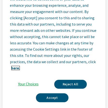
Gépkezelő
enhance your browsing experience, analyse, and
measure your engagement with our content. By
operátor
clicking [Accept] you consent to this and to sharing
this data with our partners, including to serve you
more relevant ads on other websites. If you continue
Debrecen, Hungary
without accepting, this cannot take place or will be
less accurate. You can make changes at any time by
accessing the Cookie Settings link in the footer of
Job
this site. To find out more about your rights, our
practices, the data we collect and our partners, click
Description
here.
Your Choices
Reject All
Mi vagyunk a Teva
Accept
Mi vagyunk a Teva – egy vezető, innovatív biogyógyszeripari
vállalat, amelyet világszínvonalú generikus üzletágunk tesz