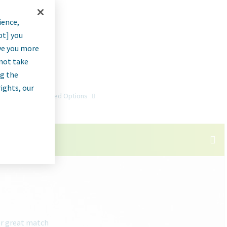
ience,
pt] you
rve you more
nnot take
ng the
rights, our
Go
Advanced Options
or great match