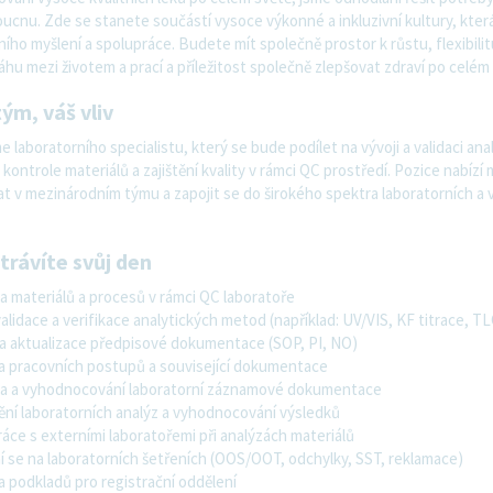
oucnu. Zde se stanete součástí vysoce výkonné a inkluzivní kultury, která
ního myšlení a spolupráce. Budete mít společně prostor k růstu, flexibilit
hu mezi životem a prací a příležitost společně zlepšovat zdraví po celém
ým, váš vliv
 laboratorního specialistu, který se bude podílet na vývoji a validaci ana
kontrole materiálů a zajištění kvality v rámci QC prostředí. Pozice nabízí
t v mezinárodním týmu a zapojit se do širokého spektra laboratorních a 
trávíte svůj den
a materiálů a procesů v rámci QC laboratoře
validace a verifikace analytických metod (například: UV/VIS, KF titrace, TL
 a aktualizace předpisové dokumentace (SOP, PI, NO)
va pracovních postupů a související dokumentace
la a vyhodnocování laboratorní záznamové dokumentace
ění laboratorních analýz a vyhodnocování výsledků
áce s externími laboratořemi při analýzách materiálů
í se na laboratorních šetřeních (OOS/OOT, odchylky, SST, reklamace)
a podkladů pro registrační oddělení