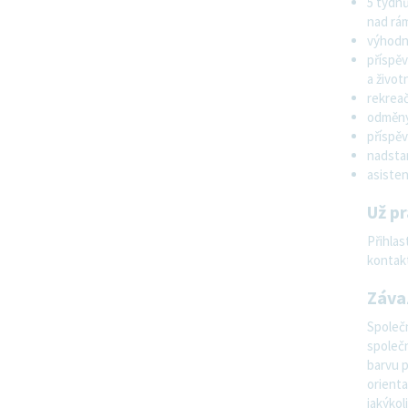
5 týdnů
nad rá
výhodný
příspěv
a životn
rekreač
odměny 
příspě
nadsta
asisten
Už p
Přihlas
kontakt
Záva
Společn
společn
barvu p
orienta
jakýkol