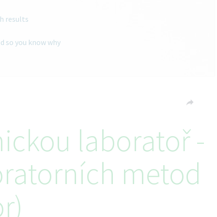
h results
ted so you know why
ickou laboratoř -
boratorních metod
r)