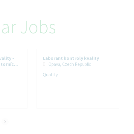
lar Jobs
ality -
Laborant kontroly kvality
atorních
Opava, Czech Republic
Quality