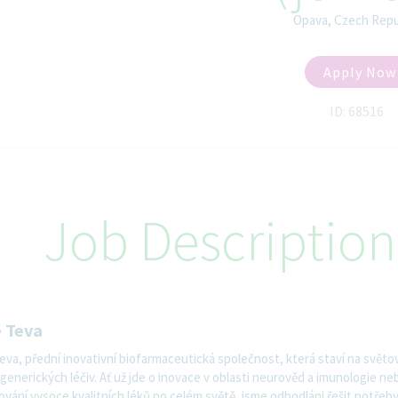
Opava, Czech Repu
Apply Now
ID: 68516
Job Description
 Teva
va, přední inovativní biofarmaceutická společnost, která staví na světo
 generických léčiv. Ať už jde o inovace v oblasti neurověd a imunologie ne
vání vysoce kvalitních léků po celém světě, jsme odhodláni řešit potřeb