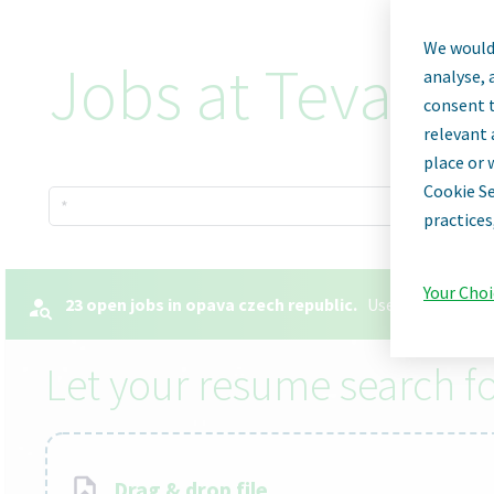
We would 
Jobs at Teva Ph
analyse, 
consent t
relevant 
place or 
Cookie Se
x
*
practices
Your Choi
23 open jobs in opava czech republic.
Use your resume 
Let your resume search fo
Drag & drop file