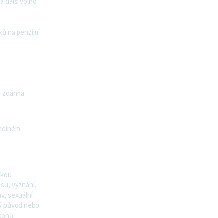
a další volno
ků na penzijní
la zdarma
jediném
ikou
asu, vyznání,
av, sexuální
ký původ nebo
konů.