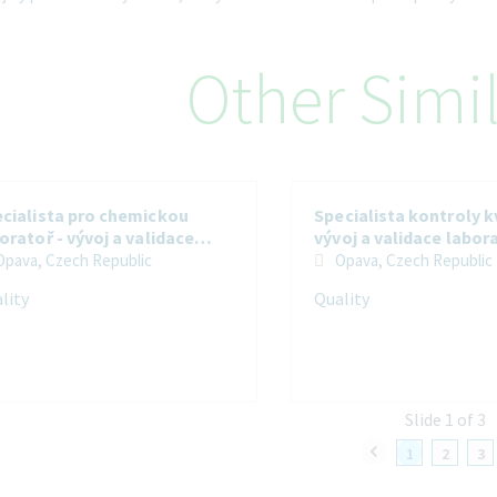
Other Simi
cialista pro chemickou
Specialista kontroly kv
oratoř - vývoj a validace
vývoj a validace labor
oratorních metod (senior)
metod
Opava, Czech Republic
Opava, Czech Republic
lity
Quality
Slide 1 of 3
1
2
3