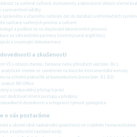
dnost za svěřené zařízení, instrumenty a laboratorní oblasti včetně kvali
cí a preventivní údržby
ní správného a včasného zadávání dat do databází a informačních systém
ní sanitace svěřených prostor a zařízení
 kolegů a podílení se na zlepšování laboratorních procesů
ace se zahraničními partnery (včetně psané angličtiny)
zpráv a související dokumentace
 dovednosti a zkušenosti
nt VŠ v oblasti chemie, farmacie nebo přírodních věd (min. Bc.)
t analytické chemie se zaměřením na klasické instrumentální metody
inu na středně pokročilé až komunikativní úrovni (min. B1-B2)
 znalost MS Office
atný a zodpovědný přístup k práci
ost dodržovat interní postupy a předpisy
komunikační dovednosti a schopnost týmové spolupráce
se o vás postaráme
nání a zázemí silné nadnárodní společnosti ve stabilním farmaceutickém
bonus a každoroční navýšení mzdy