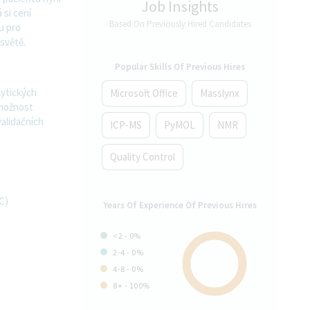
Job Insights
 si cení
Based On Previously Hired Candidates
u pro
 světě.
Popular Skills Of Previous Hires
lytických
Microsoft Office
Masslynx
 možnost
validačních
ICP-MS
PyMOL
NMR
Quality Control
C)
Years Of Experience Of Previous Hires
<2 - 0%
2-4 - 0%
4-8 - 0%
8+ - 100%