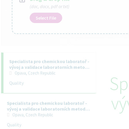
(doc, docx, pdf or txt)
Select File
Selecting an option from the list below will update the main co
Specialista pro chemickou laboratoř -
vývoj a validace laboratorních metod
(junior)
Opava, Czech Republic
Sp
Quality
vý
Specialista pro chemickou laboratoř -
vývoj a validace laboratorních metod
(senior)
Opava, Czech Republic
Quality