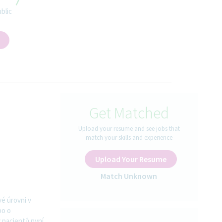
blic
Get Matched
Upload your resume and see jobs that
match your skills and experience
Upload Your Resume
Match Unknown
vé úrovni v
bo o
y pacientů nyní