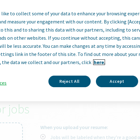
like to collect some of your data to enhance your browsing exper
armaceutical
and measure your engagement with our content. By clicking [Acce
o this and to sharing this data with our partners, including to se
ads on other websites. If you continue without accepting, this ca
will be less accurate. You can make changes at any time by accessi
ttings link in the footer of this site. To find out more about your 
×
opava czech republic
, the data we collect and our partners, click
here.
Reject All
Accept
ces
to get matched with the right job.
r jobs
When you upload your resume:
Jobs will be labeled when they're a good 