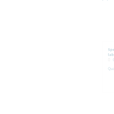
Spe
lab
lab
Qua