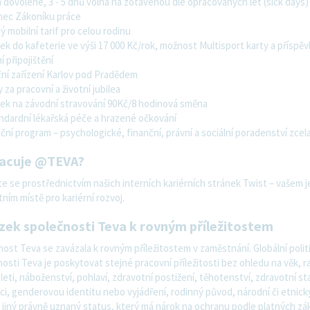
 dovolené, 3 - 5 dnů volna na zotavenou dle opracovaných let (sick days) 
mec Zákoníku práce
 mobilní tarif pro celou rodinu
ek do kafeterie ve výši 17 000 Kč/rok, možnost Multisport karty a příspěv
í připojištění
ní zařízení Karlov pod Pradědem
za pracovní a životní jubilea
vek na závodní stravování 90Kč/8 hodinová směna
ndardní lékařská péče a hrazené očkování
ční program – psychologické, finanční, právní a sociální poradenství zce
racuje @TEVA?
te se prostřednictvím našich interních kariérních stránek Twist – vašem 
ním místě pro kariérní rozvoj.
zek společnosti Teva k rovným příležitostem
ost Teva se zavázala k rovným příležitostem v zaměstnání. Globální polit
osti Teva je poskytovat stejné pracovní příležitosti bez ohledu na věk, r
leti, náboženství, pohlaví, zdravotní postižení, těhotenství, zdravotní st
ci, genderovou identitu nebo vyjádření, rodinný původ, národní či etnic
i jiný právně uznaný status, který má nárok na ochranu podle platných zá