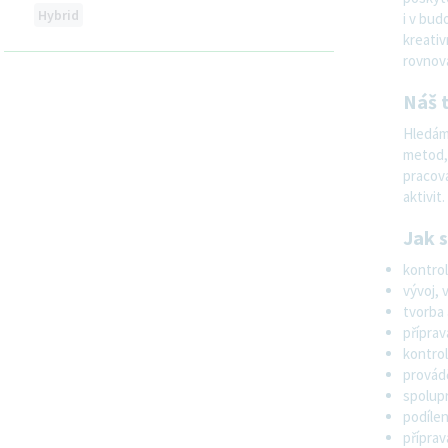
Hybrid
i v bud
kreativ
rovnová
Inspektor jištění jakosti - Investigativní
Náš t
tým
Opava, Czech Republic
Hledáme
metod, 
Quality
pracova
aktivit.
Farmaceutický operátor (náborový
Jak s
příspěvek 50 000 Kč)
kontrol
Opava, Czech Republic
vývoj, 
Manufacturing
tvorba
přípra
kontro
provád
Specialista kontroly kvality - vývoj a
spolupr
validace laboratorních metod
podílen
Opava, Czech Republic
příprav