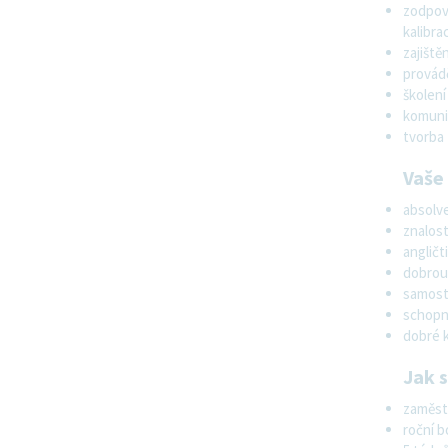
Quality
zodpově
kalibra
zajiště
Laborant kontroly kvality
provádě
Opava, Czech Republic
školení
komunik
Quality
tvorba 
Vaše
Specjalista/Specjalistka ds.
absolve
Kluczowych Klientów - woj. śląskie
znalos
Katowice, Poland
and 5 more
angličt
dobrou
Sales
samost
schopn
dobré 
Show More Positions
Jak 
zaměst
roční 